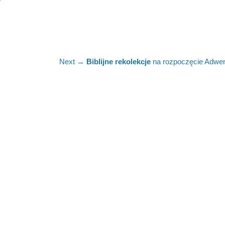
Next
Next →
Biblijne rekolekcje
na rozpoczęcie Adwe
post: