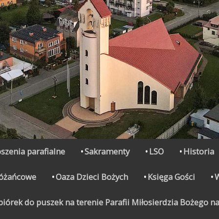
szenia parafialne
Sakramenty
LSO
Historia
Różańcowe
Oaza Dzieci Bożych
Księga Gości
órek do puszek na terenie Parafii Miłosierdzia Bożego na