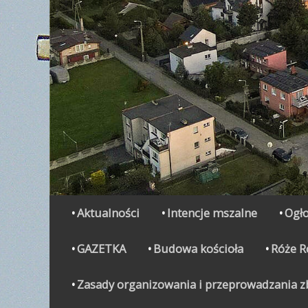
Secondary Menu
Skip
Aktualności
Intencje mszalne
Ogło
to
content
GAZETKA
Budowa kościoła
Róże 
Zasady organizowania i przeprowadzania zbi