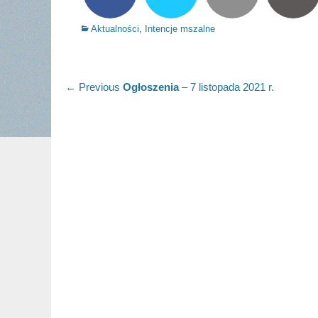
Categories
Aktualności
,
Intencje mszalne
Nawigacja
Previous
← Previous
Ogłoszenia
– 7 listopada 2021 r.
post:
wpisu