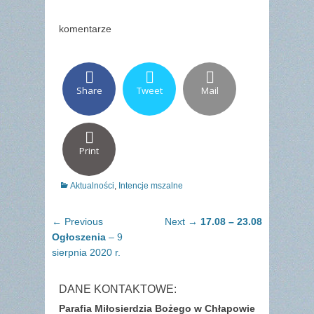
komentarze
Share
Tweet
Mail
Print
Categories
Aktualności
,
Intencje mszalne
Nawigacja
Previous
Next
← Previous
Next →
17.08 – 23.08
wpisu
post:
post:
Ogłoszenia
– 9
sierpnia 2020 r.
DANE KONTAKTOWE:
Parafia Miłosierdzia Bożego w Chłapowie