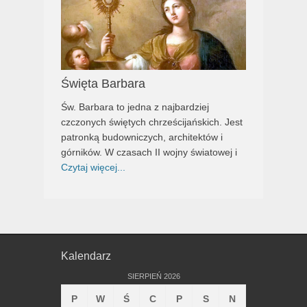
Święta Barbara
Św. Barbara to jedna z najbardziej
czczonych świętych chrześcijańskich. Jest
patronką budowniczych, architektów i
górników. W czasach II wojny światowej i
Czytaj więcej...
Kalendarz
SIERPIEŃ 2026
P
W
Ś
C
P
S
N