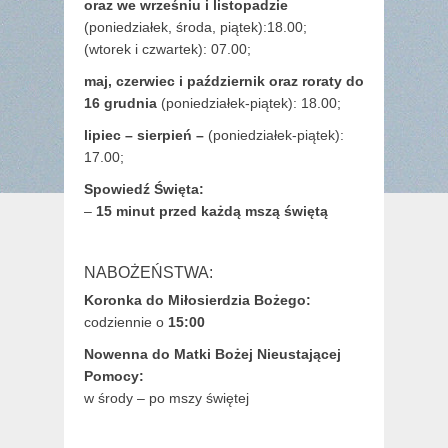
oraz we wrześniu i listopadzie
(
poniedziałek, środa, piątek):18.00;
(wtorek i czwartek): 07.00;
maj,
czerwiec i październik oraz roraty do
16 grudnia
(poniedziałek-piątek): 18.00;
lipiec – sierpień –
(poniedziałek-piątek):
17.00;
Spowiedź Święta:
–
15 minut przed każdą mszą świętą
NABOŻEŃSTWA:
Koronka do Miłosierdzia Bożego:
codziennie o
15:00
Nowenna do Matki Bożej Nieustającej
Pomocy:
w środy – po mszy świętej