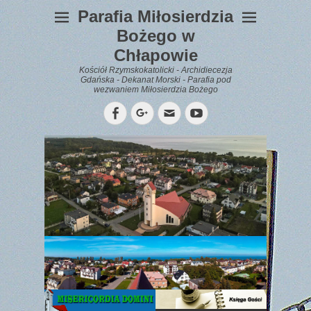
Parafia Miłosierdzia
Bożego w
Chłapowie
Kościół Rzymskokatolicki - Archidiecezja
Gdańska - Dekanat Morski - Parafia pod
wezwaniem Miłosierdzia Bożego
Facebook
Googleplus
Email
YouTube
WYPOCZYNEK
Gazetka
Parafialna