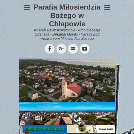
Parafia Miłosierdzia
Bożego w
Chłapowie
Kościół Rzymskokatolicki - Archidiecezja
Gdańska - Dekanat Morski - Parafia pod
wezwaniem Miłosierdzia Bożego
Facebook
Googleplus
Email
YouTube
WYPOCZYNEK
Gazetka
Parafialna