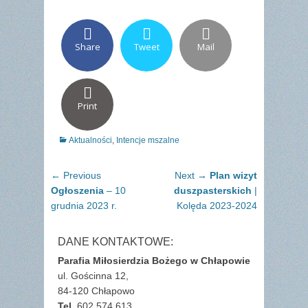
Share
Tweet
Mail
Print
Categories
Aktualności
,
Intencje mszalne
Nawigacja
Previous
Next
← Previous
Next →
Plan wizyt
wpisu
post:
post:
Ogłoszenia
– 10
duszpasterskich
|
grudnia 2023 r.
Kolęda 2023-2024
DANE KONTAKTOWE:
Parafia Miłosierdzia Bożego w Chłapowie
ul. Gościnna 12,
84-120 Chłapowo
Tel.
602 574 613