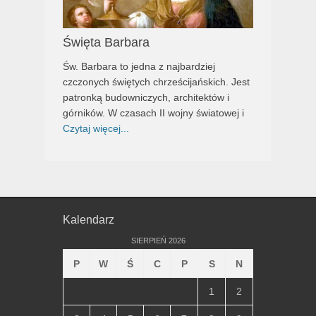
Święta Barbara
Św. Barbara to jedna z najbardziej
czczonych świętych chrześcijańskich. Jest
patronką budowniczych, architektów i
górników. W czasach II wojny światowej i
Czytaj więcej...
Kalendarz
SIERPIEŃ 2026
P
W
Ś
C
P
S
N
1
2