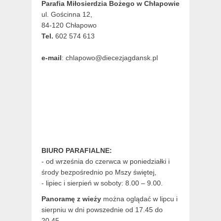
Parafia Miłosierdzia Bożego w Chłapowie
ul. Gościnna 12,
84-120 Chłapowo
Tel.
602 574 613
e-mail
: chlapowo@diecezjagdansk.pl
BIURO PARAFIALNE:
- od września do czerwca w poniedziałki i
środy bezpośrednio po Mszy świętej,
- lipiec i sierpień w soboty: 8.00 – 9.00.
Panoramę z wieży
można oglądać w lipcu i
sierpniu w dni powszednie od 17.45 do
20.45.