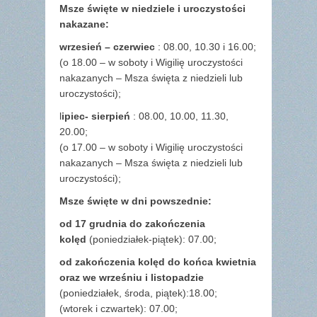
Msze święte w niedziele i uroczystości
nakazane:
wrzesień – czerwiec
: 08.00, 10.30 i 16.00;
(o 18.00 – w soboty i Wigilię uroczystości
nakazanych – Msza święta z niedzieli lub
uroczystości);
l
ipiec- sierpień
: 08.00, 10.00, 11.30,
20.00;
(o 17.00 – w soboty i Wigilię uroczystości
nakazanych – Msza święta z niedzieli lub
uroczystości);
Msze święte w dni powszednie:
od 17 grudnia
do zakończenia
kolęd
(poniedziałek-piątek): 07.00;
od zakończenia kolęd do końca kwietnia
oraz we wrześniu i listopadzie
(
poniedziałek, środa, piątek):18.00;
(wtorek i czwartek): 07.00;