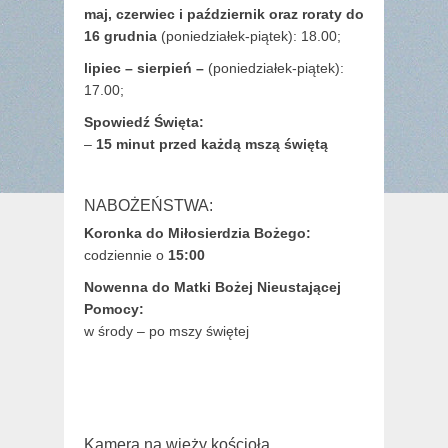
maj,
czerwiec i październik oraz roraty do
16 grudnia
(poniedziałek-piątek): 18.00;
lipiec – sierpień –
(poniedziałek-piątek):
17.00;
Spowiedź Święta:
–
15 minut przed każdą mszą świętą
NABOŻEŃSTWA:
Koronka do Miłosierdzia Bożego:
codziennie o
15:00
Nowenna do Matki Bożej Nieustającej
Pomocy:
w środy – po mszy świętej
Kamera na wieży kościoła