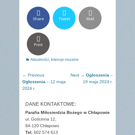
Share
Tweet
Mail
Print
Categories
Aktualności
,
Intencje mszalne
Nawigacja
Previous
Next
← Previous
Next →
Ogłoszenia
–
wpisu
post:
post:
Ogłoszenia
– 12 maja
19 maja 2024 r.
2024 r.
DANE KONTAKTOWE:
Parafia Miłosierdzia Bożego w Chłapowie
ul. Gościnna 12,
84-120 Chłapowo
Tel.
602 574 613