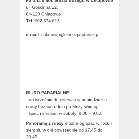
Parafia Miłosierdzia Bożego w Chłapowie
ul. Gościnna 12,
84-120 Chłapowo
Tel.
602 574 613
e-mail
: chlapowo@diecezjagdansk.pl
BIURO PARAFIALNE:
- od września do czerwca w poniedziałki i
środy bezpośrednio po Mszy świętej,
- lipiec i sierpień w soboty: 8.00 – 9.00.
Panoramę z wieży
można oglądać w lipcu i
sierpniu w dni powszednie od 17.45 do
20.45.