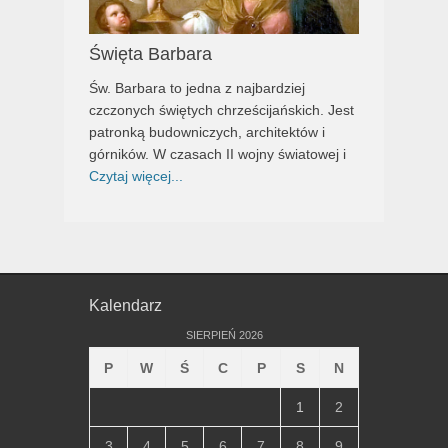
Święta Barbara
Św. Barbara to jedna z najbardziej
czczonych świętych chrześcijańskich. Jest
patronką budowniczych, architektów i
górników. W czasach II wojny światowej i
Czytaj więcej...
Kalendarz
SIERPIEŃ 2026
P
W
Ś
C
P
S
N
1
2
3
4
5
6
7
8
9