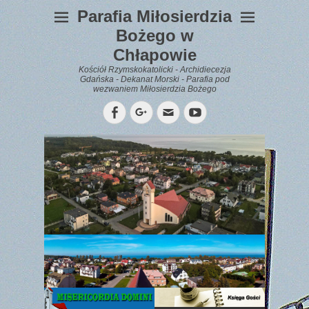
Parafia Miłosierdzia
Bożego w
Chłapowie
Kościół Rzymskokatolicki - Archidiecezja
Gdańska - Dekanat Morski - Parafia pod
wezwaniem Miłosierdzia Bożego
Facebook
Googleplus
Email
YouTube
WYPOCZYNEK
Gazetka
Parafialna