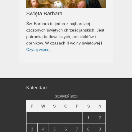
Święta Barbara
Św. Barbara to jedna z najbardziej
czczonych świętych chrześcijańskich. Jest
patronką budowniczych, architektów i
górników. W czasach II wojny światowej i
Czytaj więcej...
Kalendarz
SIERPIEŃ 2026
P
W
Ś
C
P
S
N
1
2
3
4
5
6
7
8
9