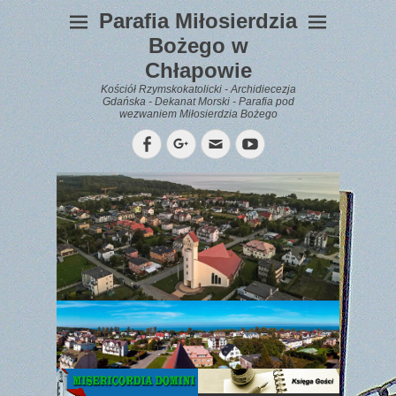
Parafia Miłosierdzia
Bożego w
Chłapowie
Kościół Rzymskokatolicki - Archidiecezja
Gdańska - Dekanat Morski - Parafia pod
wezwaniem Miłosierdzia Bożego
Facebook
Googleplus
Email
YouTube
WYPOCZYNEK
Gazetka
Parafialna