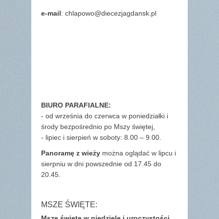
e-mail
: chlapowo@diecezjagdansk.pl
BIURO PARAFIALNE:
- od września do czerwca w poniedziałki i
środy bezpośrednio po Mszy świętej,
- lipiec i sierpień w soboty: 8.00 – 9.00.
Panoramę z wieży
można oglądać w lipcu i
sierpniu w dni powszednie od 17.45 do
20.45.
MSZE ŚWIĘTE:
Msze święte w niedziele i uroczystości