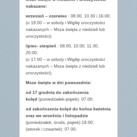
nakazane:
wrzesień – czerwiec
: 08.00, 10.30 i 16.00;
(o 18.00 – w soboty i Wigilię uroczystości
nakazanych – Msza święta z niedzieli lub
uroczystości);
l
ipiec- sierpień
: 08.00, 10.00, 11.30,
20.00;
(o 17.00 – w soboty i Wigilię uroczystości
nakazanych – Msza święta z niedzieli lub
uroczystości);
Msze święte w dni powszednie:
od 17 grudnia
do zakończenia
kolęd
(poniedziałek-piątek): 07.00;
od zakończenia kolęd do końca kwietnia
oraz we wrześniu i listopadzie
(
poniedziałek, środa, piątek):18.00;
(wtorek i czwartek): 07.00;