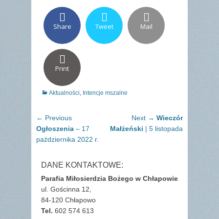
Share
Tweet
Mail
Print
Categories
Aktualności
,
Intencje mszalne
Nawigacja
Previous
Next
← Previous
Next →
Wieczór
wpisu
post:
post:
Ogłoszenia
– 17
Małżeński
| 5 listopada
października 2022 r.
DANE KONTAKTOWE:
Parafia Miłosierdzia Bożego w Chłapowie
ul. Gościnna 12,
84-120 Chłapowo
Tel.
602 574 613