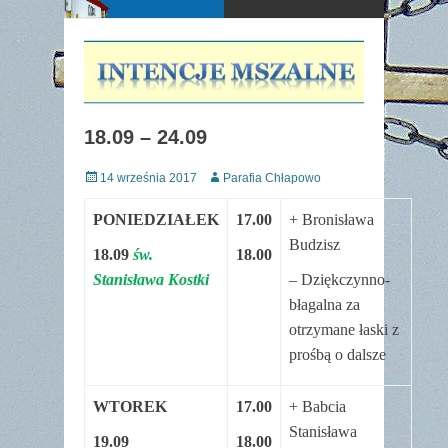
18.09 – 24.09
Posted
Author
14 września 2017
Parafia Chłapowo
on
PONIEDZIAŁEK
17.00
+ Bronisława
Budzisz
18.09
św.
18.00
Stanisława Kostki
– Dziękczynno-
błagalna za
otrzymane łaski z
prośbą o dalsze
WTOREK
17.00
+ Babcia
Stanisława
19.09
18.00