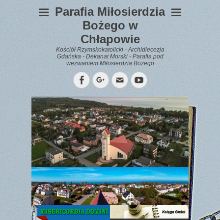
Parafia Miłosierdzia
Bożego w
Chłapowie
Kościół Rzymskokatolicki - Archidiecezja
Gdańska - Dekanat Morski - Parafia pod
wezwaniem Miłosierdzia Bożego
Facebook
Googleplus
Email
YouTube
WYPOCZYNEK
Gazetka
Parafialna