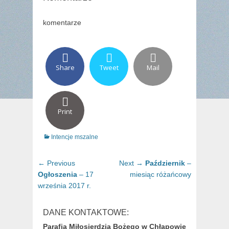
komentarze
Share
Tweet
Mail
Print
Categories
Intencje mszalne
Nawigacja
Previous
Next
← Previous
Next →
Październik
–
wpisu
post:
post:
Ogłoszenia
– 17
miesiąc różańcowy
września 2017 r.
DANE KONTAKTOWE:
Parafia Miłosierdzia Bożego w Chłapowie