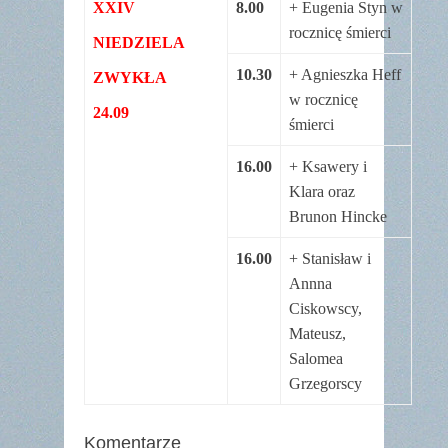
XXIV
8.00
+ Eugenia Styn w
rocznicę śmierci
NIEDZIELA
10.30
+ Agnieszka Heff
ZWYKŁA
w rocznicę
24.09
śmierci
16.00
+ Ksawery i
Klara oraz
Brunon Hincke
16.00
+ Stanisław i
Annna
Ciskowscy,
Mateusz,
Salomea
Grzegorscy
Komentarze