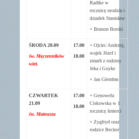
Radtke w
rocznicę urodzin i
dziadek Stanisław
+ Brunon Borski
ŚRODA 20.09
17.00
+ Ojciec Andrzej,
wujek Józef i
św. Męczenników
18.00
zmarli z rodziny
wiet.
Jeka i Goyke
+ Jan Glembin
CZWARTEK
17.00
+ Genowefa
21.09
Ciskowska w 1
18.00
rocznicę śmierci
św. Mateusza
+ Zygfryd oraz
rodzice Becker