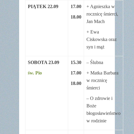
PIĄTEK 22.09
17.00
+ Agnieszka w
rocznicę śmierci,
18.00
Jan Mach
+ Ewa
Ciskowska oraz
syn i mąż
SOBOTA 23.09
15.30
– Ślubna
św. Pio
17.00
+ Matka Barbara
w rocznicę
18.00
śmierci
– O zdrowie i
Boże
błogosławieństwo
w rodzinie