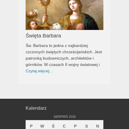
Święta Barbara
Św. Barbara to jedna z najbardziej
czczonych świętych chrześcijańskich. Jest
patronką budowniczych, architektów i
górników. W czasach II wojny światowej i
Czytaj więcej...
Kalendarz
SIERPIEŃ 2026
P
W
Ś
C
P
S
N