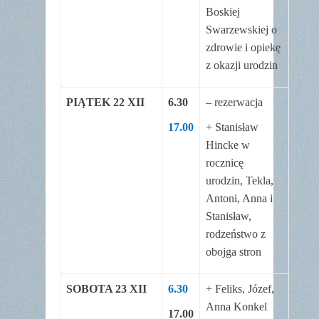
Boskiej
Swarzewskiej o
zdrowie i opiekę
z okazji urodzin
PIĄTEK 22 XII
6.30
– rezerwacja
17.00
+ Stanisław
Hincke w
rocznicę
urodzin, Tekla,
Antoni, Anna i
Stanisław,
rodzeństwo z
obojga stron
SOBOTA 23 XII
6.30
+ Feliks, Józef,
Anna Konkel
17.00