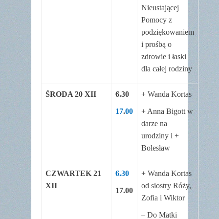
Nieustającej
Pomocy z
podziękowaniem
i prośbą o
zdrowie i łaski
dla całej rodziny
ŚRODA 20 XII
6.30
+ Wanda Kortas
17
.
00
+ Anna Bigott w
darze na
urodziny i +
Bolesław
CZWARTEK 21
6.30
+ Wanda Kortas
XII
od siostry Róży,
17.00
Zofia i Wiktor
– Do Matki