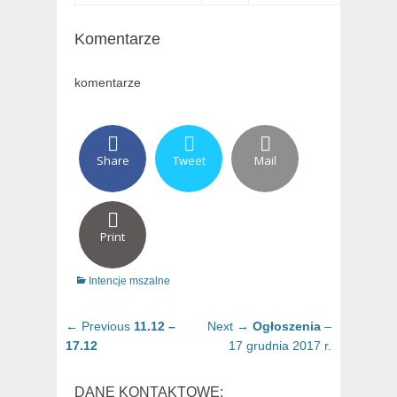
Komentarze
komentarze
Share
Tweet
Mail
Print
Categories
Intencje mszalne
Nawigacja
Previous
Next
← Previous
11.12 –
Next →
Ogłoszenia
–
wpisu
post:
post:
17.12
17 grudnia 2017 r.
DANE KONTAKTOWE: