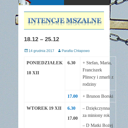
18.12 – 25.12
Posted
Author
14 grudnia 2017
Parafia Chłapowo
on
PONIEDZIAŁEK
6.30
+ Stefan, Maria,
Franciszek
18 XII
Plinscy i zmarli z
rodziny
17.00
+ Brunon Borski
WTOREK 19 XII
6.30
– Dziękczynna
za miniony rok
17.00
– D Matki Bożej