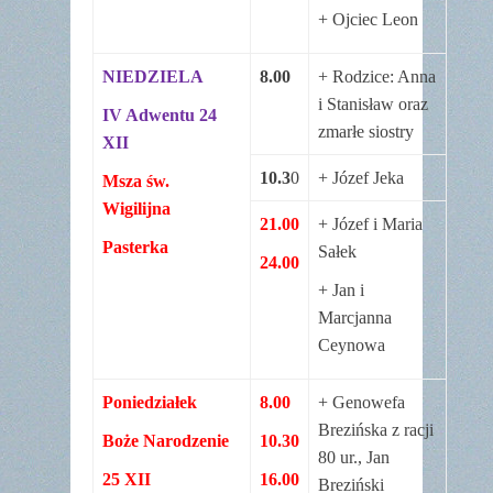
+ Ojciec Leon
NIEDZIELA
8.00
+ Rodzice: Anna
i Stanisław oraz
IV Adwentu 24
zmarłe siostry
XII
10.3
0
+ Józef Jeka
Msza św.
Wigilijna
21.00
+ Józef i Maria
Pasterka
Sałek
24.00
+ Jan i
Marcjanna
Ceynowa
Poniedziałek
8.00
+ Genowefa
Brezińska z racji
Boże Narodzenie
10.30
80 ur., Jan
25 XII
16.00
Breziński