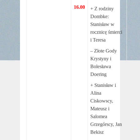
16.00
+ Z rodziny
Dombke:
Stanisław w
rocznicę śmierci
i Teresa
– Złote Gody
Krystyny i
Bolesława
Doering
+ Stanisław i
Alina
Ciskowscy,
Mateusz i
Salomea
Grzegórscy, Jan
Bekisz