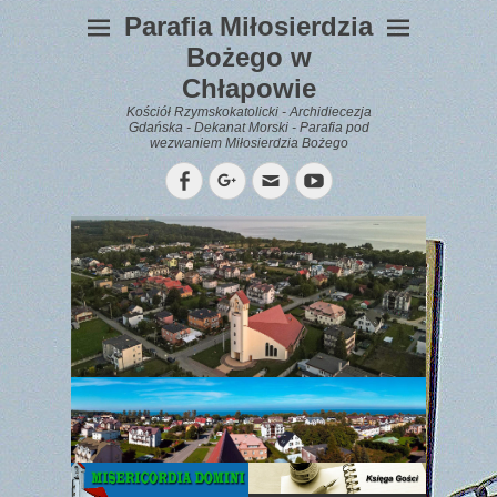
Parafia Miłosierdzia
Bożego w
Chłapowie
Kościół Rzymskokatolicki - Archidiecezja
Gdańska - Dekanat Morski - Parafia pod
wezwaniem Miłosierdzia Bożego
Facebook
Googleplus
Email
YouTube
WYPOCZYNEK
Gazetka
Parafialna