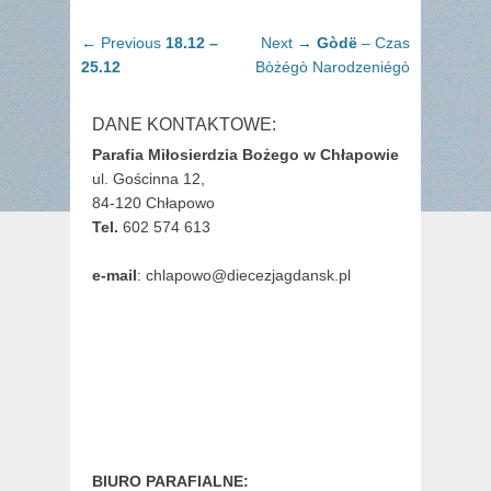
Nawigacja
Previous
Next
← Previous
18.12 –
Next →
Gòdë
– Czas
wpisu
post:
post:
25.12
Bòżégò Narodzeniégò
DANE KONTAKTOWE:
Parafia Miłosierdzia Bożego w Chłapowie
ul. Gościnna 12,
84-120 Chłapowo
Tel.
602 574 613
e-mail
: chlapowo@diecezjagdansk.pl
BIURO PARAFIALNE: