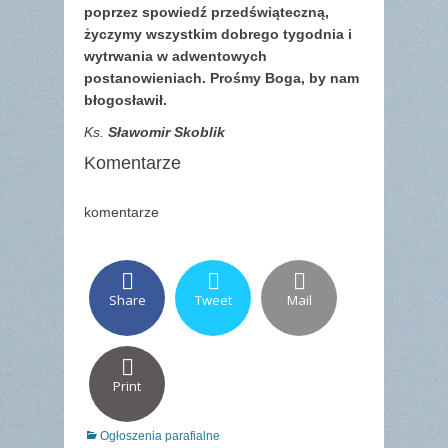
poprzez spowiedź przedświąteczną,
życzymy wszystkim dobrego tygodnia i
wytrwania w adwentowych
postanowieniach. Prośmy Boga, by nam
błogosławił.
Ks.
Sławomir Skoblik
Komentarze
komentarze
Share
Tweet
Mail
Print
Categories
Ogłoszenia parafialne