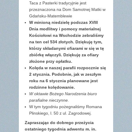
Taca z Pasterki tradycyjnie jest
przeznaczona na Dom Samotnej Matki w
Gdańsku-Matemblewie
W minioną niedzielę podczas XVIII
Dnia modlitwy i pomocy materialnej
Kościołowi na Wschodzie zebraliśmy
na ten cel 534 złotych. Dziękuję tym,
którzy składanymi ofiarami w się w tę
zbiórkę włączyli. Dziękuję za ofiary
złożone przy opłatku.
Kolęda w naszej parafii rozpocznie się
2 stycznia. Podobnie, jak w zeszłym
roku na 6 stycznia planowane jest
rodzinne kolędowanie.
W oktawie Bożego Narodzenia biuro
parafialne nieczynne.
W tym tygodniu pożegnaliśmy Romana
Plinskiego, l. 50 z ul. Zagrodowej.
Zapraszając do dobrego przeżycia
ostatniego tygodnia adwentu m. in.