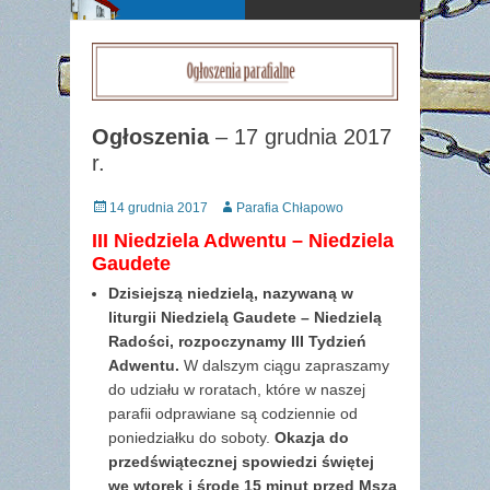
Ogłoszenia
– 17 grudnia 2017
r.
Posted
Author
14 grudnia 2017
Parafia Chłapowo
on
III Niedziela Adwentu – Nie­dziela
Gaudete
Dzisiejszą niedzielą, nazywaną w
liturgii Nie­dzielą Gaudete – Niedzielą
Radości, rozpoczynamy III Tydzień
Adwentu.
W dalszym ciągu zapraszamy
do udziału w roratach, które w naszej
parafii odprawiane są codziennie od
poniedziałku do soboty.
Okazja do
przedświątecznej spowiedzi świętej
we wtorek i środę 15 minut przed Mszą