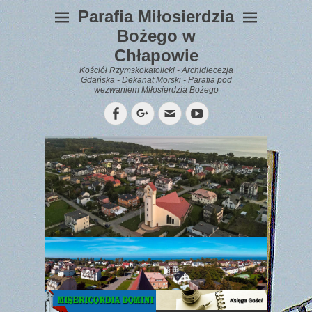
Parafia Miłosierdzia
Bożego w
Chłapowie
Kościół Rzymskokatolicki - Archidiecezja
Gdańska - Dekanat Morski - Parafia pod
wezwaniem Miłosierdzia Bożego
Facebook
Googleplus
Email
YouTube
WYPOCZYNEK
Gazetka
Parafialna