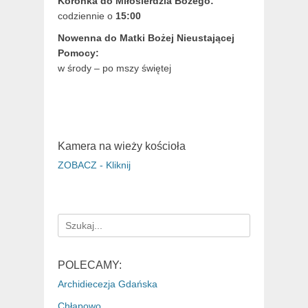
Koronka do Miłosierdzia Bożego:
codziennie o
15:00
Nowenna do Matki Bożej Nieustającej
Pomocy:
w środy – po mszy świętej
Kamera na wieży kościoła
ZOBACZ - Kliknij
Search
for:
POLECAMY:
Archidiecezja Gdańska
Chłapowo