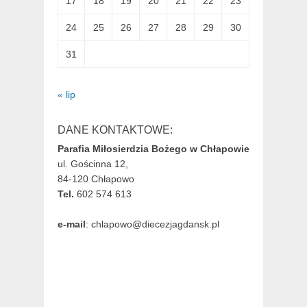
17
18
19
20
21
22
23
24
25
26
27
28
29
30
31
« lip
DANE KONTAKTOWE:
Parafia Miłosierdzia Bożego w Chłapowie
ul. Gościnna 12,
84-120 Chłapowo
Tel.
602 574 613
e-mail
: chlapowo@diecezjagdansk.pl