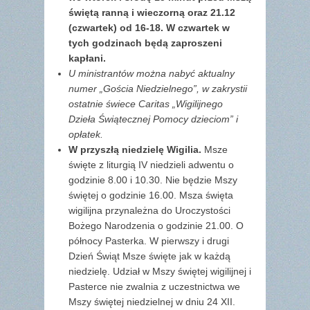
świętą ranną i wieczorną oraz 21.12
(czwartek) od 16-18. W czwartek w
tych godzinach będą zaproszeni
kapłani.
U ministrantów można nabyć aktualny
numer „Gościa Niedzielnego”, w zakrystii
ostatnie świece Caritas „Wigilijnego
Dzieła Świątecznej Pomocy dzieciom” i
opłatek.
W przyszłą niedzielę Wigilia.
Msze
święte z liturgią IV niedzieli adwentu o
godzinie 8.00 i 10.30. Nie będzie Mszy
świętej o godzinie 16.00. Msza święta
wigilijna przynależna do Uroczystości
Bożego Narodzenia o godzinie 21.00. O
północy Pasterka. W pierwszy i drugi
Dzień Świąt Msze święte jak w każdą
niedzielę. Udział w Mszy świętej wigilijnej i
Pasterce nie zwalnia z uczestnictwa we
Mszy świętej niedzielnej w dniu 24 XII.