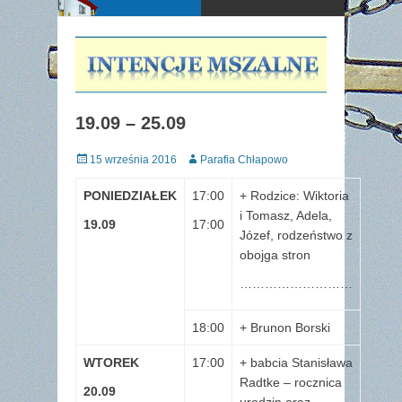
19.09 – 25.09
Posted
Author
15 września 2016
Parafia Chłapowo
on
PONIEDZIAŁEK
17:00
+ Rodzice: Wiktoria
i Tomasz, Adela,
19.09
17:00
Józef, rodzeństwo z
obojga stron
………………………
18:00
+ Brunon Borski
WTOREK
17:00
+ babcia Stanisława
Radtke – rocznica
20.09
urodzin oraz