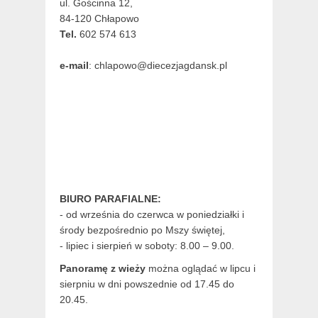
ul. Gościnna 12,
84-120 Chłapowo
Tel.
602 574 613
e-mail
: chlapowo@diecezjagdansk.pl
BIURO PARAFIALNE:
- od września do czerwca w poniedziałki i
środy bezpośrednio po Mszy świętej,
- lipiec i sierpień w soboty: 8.00 – 9.00.
Panoramę z wieży
można oglądać w lipcu i
sierpniu w dni powszednie od 17.45 do
20.45.