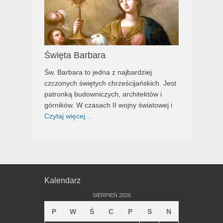
Święta Barbara
Św. Barbara to jedna z najbardziej
czczonych świętych chrześcijańskich. Jest
patronką budowniczych, architektów i
górników. W czasach II wojny światowej i
Czytaj więcej...
Kalendarz
SIERPIEŃ 2026
P
W
Ś
C
P
S
N