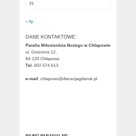
31
« lip
DANE KONTAKTOWE:
Parafia Miłosierdzia Bożego w Chłapowie
ul. Gościnna 12,
84-120 Chłapowo
Tel.
602 574 613
e-mail
: chlapowo@diecezjagdansk.pl
BIURO PARAFIALNE: