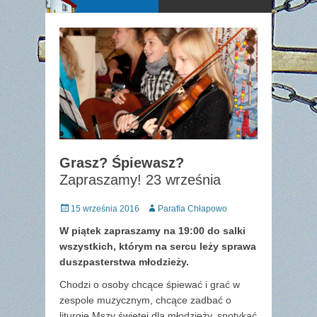
Grasz? Śpiewasz?
Zapraszamy! 23 września
Posted
Author
15 września 2016
Parafia Chłapowo
on
W piątek zapraszamy na 19:00 do salki
wszystkich, którym na sercu leży sprawa
duszpasterstwa młodzieży.
Chodzi o osoby chcące śpiewać i grać w
zespole muzycznym, chcące zadbać o
liturgię Mszy świętej dla młodzieży, spotykać