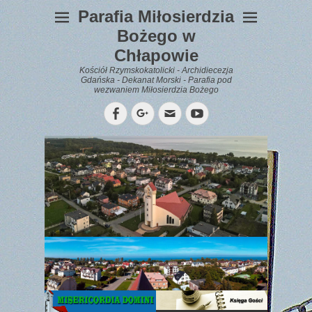
Parafia Miłosierdzia
Bożego w
Chłapowie
Kościół Rzymskokatolicki - Archidiecezja
Gdańska - Dekanat Morski - Parafia pod
wezwaniem Miłosierdzia Bożego
Facebook
Googleplus
Email
YouTube
WYPOCZYNEK
Gazetka
Parafialna