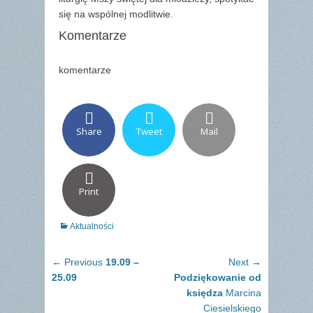
się na wspólnej modlitwie.
Komentarze
komentarze
Share
Tweet
Mail
Print
Categories
Aktualności
Nawigacja
Previous
Next
← Previous
19.09 –
Next →
wpisu
post:
post:
25.09
Podziękowanie od
księdza
Marcina
Ciesielskiego