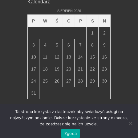
Kalendarz
SIERPIEŃ 2026
P
W
Ś
C
P
S
N
1
2
3
4
5
6
7
8
9
10
11
12
13
14
15
16
17
18
19
20
21
22
23
24
25
26
27
28
29
30
31
« lip
Ta strona korzysta z ciasteczek aby świadczyć usługi na
najwyższym poziomie. Dalsze korzystanie ze strony oznacza,
że zgadzasz się na ich użycie.
Copyright © 2026
Parafia Miłosierdzia Bożego w Chłapowie
.
All Rights Reserved.
Ochrona danych osobowych i polityka
Zgoda
prywatności