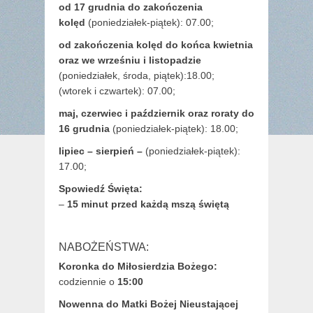
od 17 grudnia
do zakończenia
kolęd
(poniedziałek-piątek): 07.00;
od zakończenia kolęd do końca kwietnia
oraz we wrześniu i listopadzie
(
poniedziałek, środa, piątek):18.00;
(wtorek i czwartek): 07.00;
maj,
czerwiec i październik oraz roraty do
16 grudnia
(poniedziałek-piątek): 18.00;
lipiec – sierpień –
(poniedziałek-piątek):
17.00;
Spowiedź Święta:
–
15 minut przed każdą mszą świętą
NABOŻEŃSTWA:
Koronka do Miłosierdzia Bożego:
codziennie o
15:00
Nowenna do Matki Bożej Nieustającej