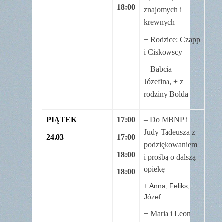
18:00
znajomych i
krewnych
+ Rodzice: Czapp
i Ciskowscy
+ Babcia
Józefina, + z
rodziny Bolda
PIĄTEK
17:00
– Do MBNP i
Judy Tadeusza z
24.03
17:00
podziękowaniem
18:00
i prośbą o dalszą
opiekę
18:00
+ Anna, Feliks,
Józef
+ Maria i Leon