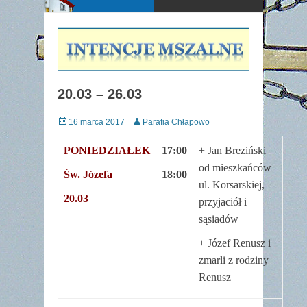
20.03 – 26.03
Posted
Author
16 marca 2017
Parafia Chłapowo
on
PONIEDZIAŁEK
17:00
+ Jan Breziński
od mieszkańców
Św. Józefa
18:00
ul. Korsarskiej,
20.03
przyjaciół i
sąsiadów
+ Józef Renusz i
zmarli z rodziny
Renusz