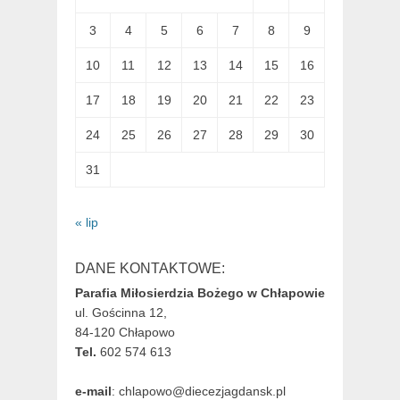
3
4
5
6
7
8
9
10
11
12
13
14
15
16
17
18
19
20
21
22
23
24
25
26
27
28
29
30
31
« lip
DANE KONTAKTOWE:
Parafia Miłosierdzia Bożego w Chłapowie
ul. Gościnna 12,
84-120 Chłapowo
Tel.
602 574 613
e-mail
: chlapowo@diecezjagdansk.pl