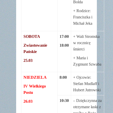
Bolda
+ Rodzice:
Franciszka i
Michał Jeka
SOBOTA
17:00
+ Wali Stromska
w rocznicę
Zwiastowanie
18:00
śmierci
Pańskie
+ Maria i
25.03
Zygmunt Szwaba
NIEDZIELA
8:00
+ Ojcowie:
Stefan Mudlaff i
IV Wielkiego
Hubert Jutrowski
Postu
10:30
– Dziękczynna za
26.03
otrzymane łaski z