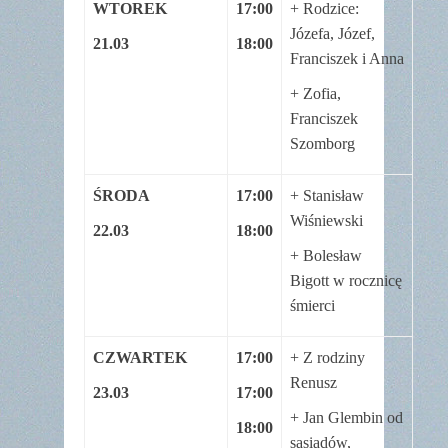
WTOREK
17:00
+ Rodzice:
Józefa, Józef,
21.03
18:00
Franciszek i Anna
+ Zofia,
Franciszek
Szomborg
ŚRODA
17:00
+ Stanisław
Wiśniewski
22.03
18:00
+ Bolesław
Bigott w rocznicę
śmierci
CZWARTEK
17:00
+ Z rodziny
Renusz
23.03
17:00
+ Jan Glembin od
18:00
sąsiadów,