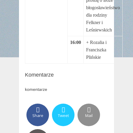
prośbą o Boże
błogosławieństwo
dla rodziny
Felkner i
Leśniewskich
16:00
+ Rozalia i
Franciszka
Plińskie
Komentarze
komentarze
Share
Tweet
Mail