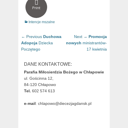
Print
Categories
Intencje mszalne
Nawigacja
Previous
Next
← Previous
Duchowa
Next →
Promocja
wpisu
post:
post:
Adopcja
Dziecka
nowych
ministrantów-
Poczętego
17 kwietnia
DANE KONTAKTOWE:
Parafia Miłosierdzia Bożego w Chłapowie
ul. Gościnna 12,
84-120 Chłapowo
Tel.
602 574 613
e-mail
: chlapowo@diecezjagdansk.pl