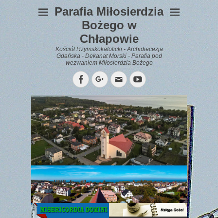
Parafia Miłosierdzia
Bożego w
Chłapowie
Kościół Rzymskokatolicki - Archidiecezja
Gdańska - Dekanat Morski - Parafia pod
wezwaniem Miłosierdzia Bożego
Facebook
Googleplus
Email
YouTube
WYPOCZYNEK
Gazetka
Parafialna