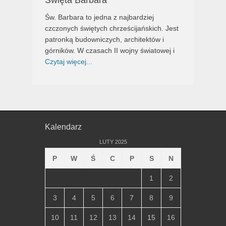
Św. Barbara to jedna z najbardziej
czczonych świętych chrześcijańskich. Jest
patronką budowniczych, architektów i
górników. W czasach II wojny światowej i
Czytaj więcej...
Kalendarz
LUTY 2025
P
W
Ś
C
P
S
N
1
2
3
4
5
6
7
8
9
10
11
12
13
14
15
16