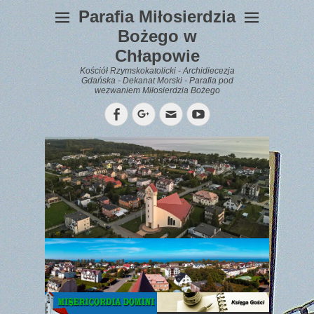
Parafia Miłosierdzia
Bożego w
Chłapowie
Kościół Rzymskokatolicki - Archidiecezja
Gdańska - Dekanat Morski - Parafia pod
wezwaniem Miłosierdzia Bożego
Facebook
Googleplus
Email
YouTube
WYPOCZYNEK
Gazetka
Parafialna