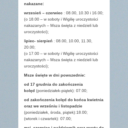
nakazane:
wrzesień – czerwiec
: 08.00, 10.30 i 16.00;
(o 18.00 – w soboty i Wigilię uroczystości
nakazanych – Msza święta z niedzieli lub
uroczystości);
l
ipiec- sierpień
: 08.00, 10.00, 11.30,
20.00;
(o 17.00 – w soboty i Wigilię uroczystości
nakazanych – Msza święta z niedzieli lub
uroczystości);
Msze święte w dni powszednie:
od 17 grudnia
do zakończenia
kolęd
(poniedziałek-piątek): 07.00;
od zakończenia kolęd do końca kwietnia
oraz we wrześniu i listopadzie
(
poniedziałek, środa, piątek):18.00;
(wtorek i czwartek): 07.00;
maj,
czerwiec i październik oraz roraty do