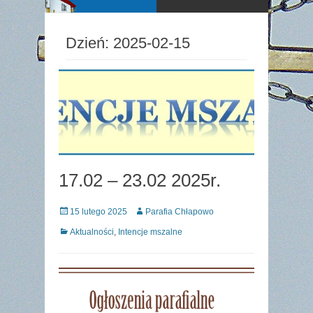
Dzień:
2025-02-15
17.02 – 23.02 2025r.
Posted
Author
15 lutego 2025
Parafia Chłapowo
on
Categories
Aktualności
,
Intencje mszalne