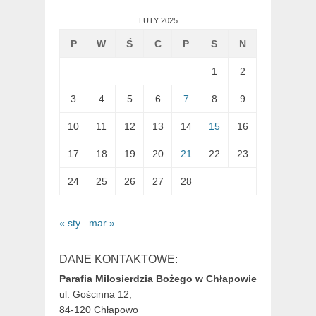
LUTY 2025
P
W
Ś
C
P
S
N
1
2
3
4
5
6
7
8
9
10
11
12
13
14
15
16
17
18
19
20
21
22
23
24
25
26
27
28
« sty
mar »
DANE KONTAKTOWE:
Parafia Miłosierdzia Bożego w Chłapowie
ul. Gościnna 12,
84-120 Chłapowo