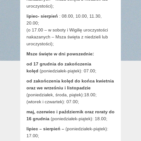
uroczystości);
l
ipiec- sierpień
: 08.00, 10.00, 11.30,
20.00;
(o 17.00 – w soboty i Wigilię uroczystości
nakazanych – Msza święta z niedzieli lub
uroczystości);
Msze święte w dni powszednie:
od 17 grudnia
do zakończenia
kolęd
(poniedziałek-piątek): 07.00;
od zakończenia kolęd do końca kwietnia
oraz we wrześniu i listopadzie
(
poniedziałek, środa, piątek):18.00;
(wtorek i czwartek): 07.00;
maj,
czerwiec i październik oraz roraty do
16 grudnia
(poniedziałek-piątek): 18.00;
lipiec – sierpień –
(poniedziałek-piątek):
17.00;