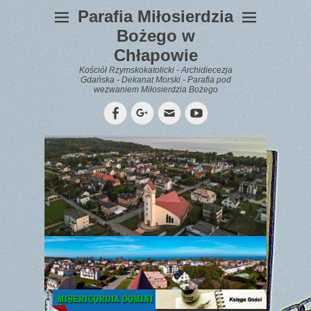
Parafia Miłosierdzia
Bożego w
Chłapowie
Kościół Rzymskokatolicki - Archidiecezja
Gdańska - Dekanat Morski - Parafia pod
wezwaniem Miłosierdzia Bożego
Facebook
Googleplus
Email
YouTube
WYPOCZYNEK
Gazetka
Parafialna