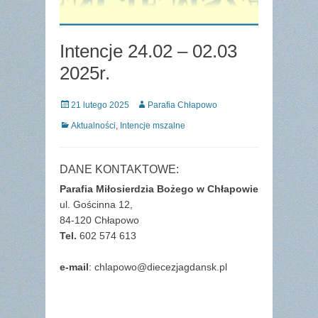
Intencje 24.02 – 02.03
2025r.
Posted
Author
21 lutego 2025
Parafia Chłapowo
on
Categories
Aktualności
,
Intencje mszalne
DANE KONTAKTOWE:
Parafia Miłosierdzia Bożego w Chłapowie
ul. Gościnna 12,
84-120 Chłapowo
Tel.
602 574 613
e-mail
: chlapowo@diecezjagdansk.pl