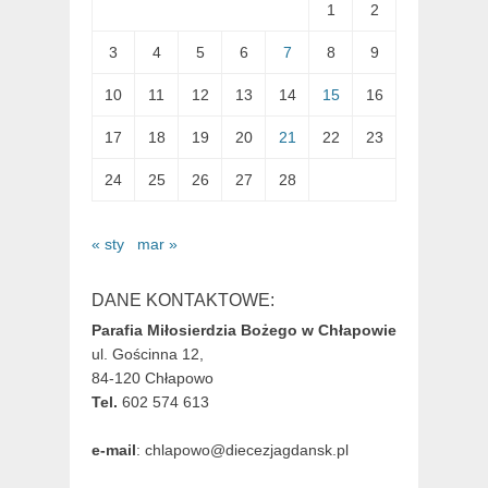
1
2
3
4
5
6
7
8
9
10
11
12
13
14
15
16
17
18
19
20
21
22
23
24
25
26
27
28
« sty
mar »
DANE KONTAKTOWE:
Parafia Miłosierdzia Bożego w Chłapowie
ul. Gościnna 12,
84-120 Chłapowo
Tel.
602 574 613
e-mail
: chlapowo@diecezjagdansk.pl