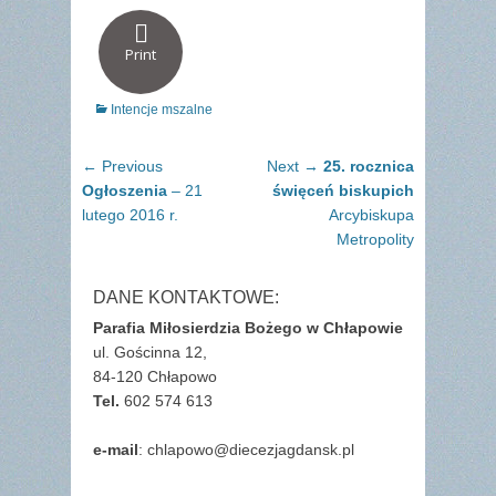
Print
Categories
Intencje mszalne
Nawigacja
Previous
Next
← Previous
Next →
25. rocznica
wpisu
post:
post:
Ogłoszenia
– 21
święceń biskupich
lutego 2016 r.
Arcybiskupa
Metropolity
DANE KONTAKTOWE:
Parafia Miłosierdzia Bożego w Chłapowie
ul. Gościnna 12,
84-120 Chłapowo
Tel.
602 574 613
e-mail
: chlapowo@diecezjagdansk.pl