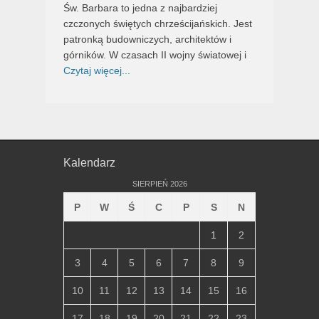
Św. Barbara to jedna z najbardziej
czczonych świętych chrześcijańskich. Jest
patronką budowniczych, architektów i
górników. W czasach II wojny światowej i
Czytaj więcej...
Kalendarz
SIERPIEŃ 2026
P
W
Ś
C
P
S
N
1
2
3
4
5
6
7
8
9
10
11
12
13
14
15
16
17
18
19
20
21
22
23