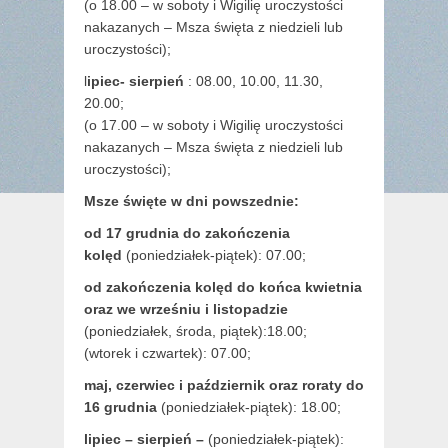
(o 18.00 – w soboty i Wigilię uroczystości
nakazanych – Msza święta z niedzieli lub
uroczystości);
l
ipiec- sierpień
: 08.00, 10.00, 11.30,
20.00;
(o 17.00 – w soboty i Wigilię uroczystości
nakazanych – Msza święta z niedzieli lub
uroczystości);
Msze święte w dni powszednie:
od 17 grudnia
do zakończenia
kolęd
(poniedziałek-piątek): 07.00;
od zakończenia kolęd do końca kwietnia
oraz we wrześniu i listopadzie
(
poniedziałek, środa, piątek):18.00;
(wtorek i czwartek): 07.00;
maj,
czerwiec i październik oraz roraty do
16 grudnia
(poniedziałek-piątek): 18.00;
lipiec – sierpień –
(poniedziałek-piątek):