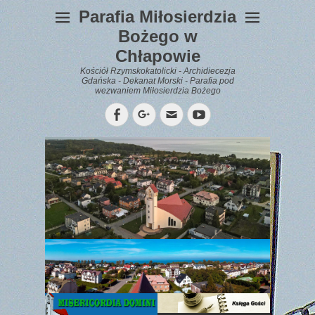
Parafia Miłosierdzia
Bożego w
Chłapowie
Kościół Rzymskokatolicki - Archidiecezja
Gdańska - Dekanat Morski - Parafia pod
wezwaniem Miłosierdzia Bożego
Facebook
Googleplus
Email
YouTube
WYPOCZYNEK
Gazetka
Parafialna