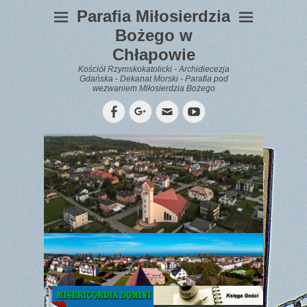
Parafia Miłosierdzia
Bożego w
Chłapowie
Kościół Rzymskokatolicki - Archidiecezja
Gdańska - Dekanat Morski - Parafia pod
wezwaniem Miłosierdzia Bożego
Facebook
Googleplus
Email
YouTube
WYPOCZYNEK
Gazetka
Parafialna