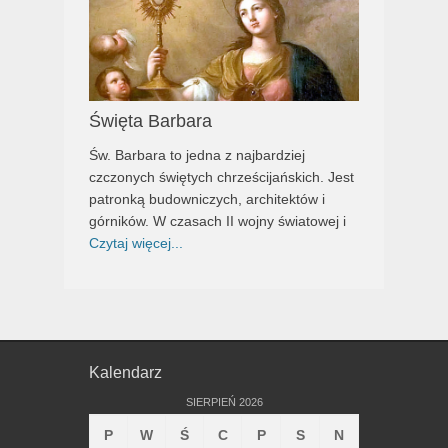
Święta Barbara
Św. Barbara to jedna z najbardziej
czczonych świętych chrześcijańskich. Jest
patronką budowniczych, architektów i
górników. W czasach II wojny światowej i
Czytaj więcej...
Kalendarz
SIERPIEŃ 2026
P
W
Ś
C
P
S
N