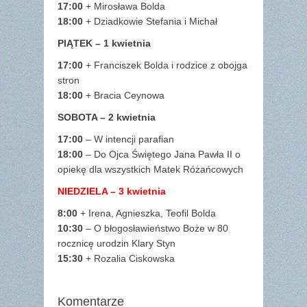
17:00
+ Mirosława Bolda
18:00
+ Dziadkowie Stefania i Michał
PIĄTEK – 1 kwietnia
17:00
+ Franciszek Bolda i rodzice z obojga
stron
18:00
+ Bracia Ceynowa
SOBOTA – 2 kwietnia
17:00
– W intencji parafian
18:00
– Do Ojca Świętego Jana Pawła II o
opiekę dla wszystkich Matek Różańcowych
NIEDZIELA – 3 kwietnia
8:00
+ Irena, Agnieszka, Teofil Bolda
10:30
– O błogosławieństwo Boże w 80
rocznicę urodzin Klary Styn
15:30
+ Rozalia Ciskowska
Komentarze