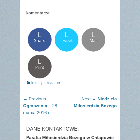
komentarze
Share
Tweet
Mail
Print
Categories
Intencje mszalne
Nawigacja
Previous
Next
← Previous
Next →
Niedziela
wpisu
post:
post:
Ogłoszenia
– 28
Miłosierdzia Bożego
marca 2016 r.
DANE KONTAKTOWE:
Parafia Miłosierdzia Bożego w Chłapowie