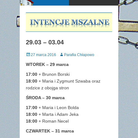
29.03 – 03.04
Posted
Author
27 marca 2016
Parafia Chłapowo
on
WTOREK – 29 marca
17:00
+ Brunon Borski
18:00
+ Maria i Zygmunt Szwaba oraz
rodzice z obojga stron
ŚRODA – 30 marca
17:00
+ Maria i Leon Bolda
18:00
+ Marta i Adam Jeka
18:00
+ Roman Necel
CZWARTEK – 31 marca