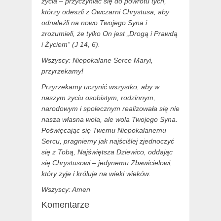
życia – przyczyniać się do powrotu tych,
którzy odeszli z Owczarni Chrystusa, aby
odnaleźli na nowo Twojego Syna i
zrozumieli, że tylko On jest „Drogą i Prawdą
i Życiem” (J 14, 6).
Wszyscy: Niepokalane Serce Maryi,
przyrzekamy!
Przyrzekamy uczynić wszystko, aby w
naszym życiu osobistym, rodzinnym,
narodowym i społecznym realizowała się nie
nasza własna wola, ale wola Twojego Syna.
Poświęcając się Twemu Niepokalanemu
Sercu, pragniemy jak najściślej zjednoczyć
się z Tobą, Najświętsza Dziewico, oddając
się Chrystusowi – jedynemu Zbawicielowi,
który żyje i króluje na wieki wieków.
Wszyscy: Amen
Komentarze