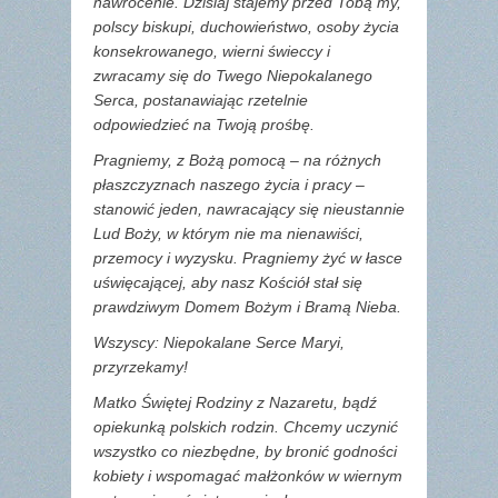
nawrócenie. Dzisiaj stajemy przed Tobą my,
polscy biskupi, duchowieństwo, osoby życia
konsekrowanego, wierni świeccy i
zwracamy się do Twego Niepokalanego
Serca, postanawiając rzetelnie
odpowiedzieć na Twoją prośbę.
Pragniemy, z Bożą pomocą – na różnych
płaszczyznach naszego życia i pracy –
stanowić jeden, nawracający się nieustannie
Lud Boży, w którym nie ma nienawiści,
przemocy i wyzysku. Pragniemy żyć w łasce
uświęcającej, aby nasz Kościół stał się
prawdziwym Domem Bożym i Bramą Nieba.
Wszyscy: Niepokalane Serce Maryi,
przyrzekamy!
Matko Świętej Rodziny z Nazaretu, bądź
opiekunką polskich rodzin. Chcemy uczynić
wszystko co niezbędne, by bronić godności
kobiety i wspomagać małżonków w wiernym