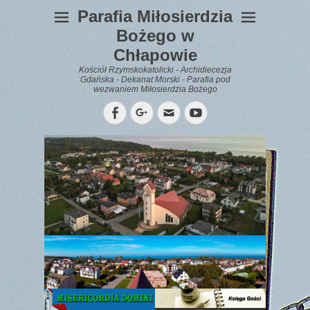
Parafia Miłosierdzia
Bożego w
Chłapowie
Kościół Rzymskokatolicki - Archidiecezja
Gdańska - Dekanat Morski - Parafia pod
wezwaniem Miłosierdzia Bożego
Facebook
Googleplus
Email
YouTube
WYPOCZYNEK
Gazetka
Parafialna