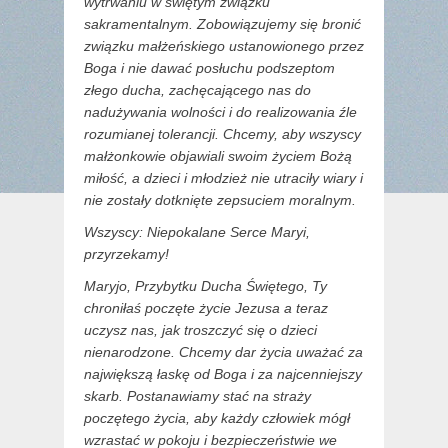
wytrwaniu w świętym związku
sakramentalnym. Zobowiązujemy się bronić
związku małżeńskiego ustanowionego przez
Boga i nie dawać posłuchu podszeptom
złego ducha, zachęcającego nas do
nadużywania wolności i do realizowania źle
rozumianej tolerancji. Chcemy, aby wszyscy
małżonkowie objawiali swoim życiem Bożą
miłość, a dzieci i młodzież nie utraciły wiary i
nie zostały dotknięte zepsuciem moralnym.
Wszyscy: Niepokalane Serce Maryi,
przyrzekamy!
Maryjo, Przybytku Ducha Świętego, Ty
chroniłaś poczęte życie Jezusa a teraz
uczysz nas, jak troszczyć się o dzieci
nienarodzone. Chcemy dar życia uważać za
największą łaskę od Boga i za najcenniejszy
skarb. Postanawiamy stać na straży
poczętego życia, aby każdy człowiek mógł
wzrastać w pokoju i bezpieczeństwie we