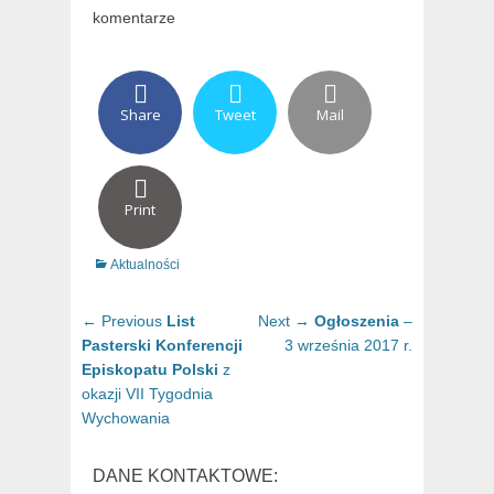
komentarze
Share
Tweet
Mail
Print
Categories
Aktualności
Nawigacja
Previous
Next
← Previous
List
Next →
Ogłoszenia
–
wpisu
post:
post:
Pasterski Konferencji
3 września 2017 r.
Episkopatu Polski
z
okazji VII Tygodnia
Wychowania
DANE KONTAKTOWE: