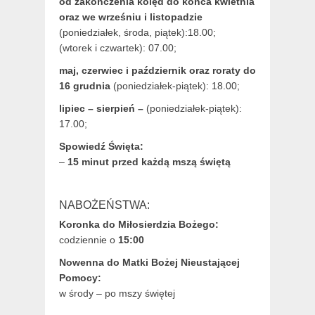
od zakończenia kolęd do końca kwietnia
oraz we wrześniu i listopadzie
(
poniedziałek, środa, piątek):18.00;
(wtorek i czwartek): 07.00;
maj,
czerwiec i październik oraz roraty do
16 grudnia
(poniedziałek-piątek): 18.00;
lipiec – sierpień –
(poniedziałek-piątek):
17.00;
Spowiedź Święta:
–
15 minut przed każdą mszą świętą
NABOŻEŃSTWA:
Koronka do Miłosierdzia Bożego:
codziennie o
15:00
Nowenna do Matki Bożej Nieustającej
Pomocy:
w środy – po mszy świętej