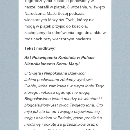
Tegoroczny Akt zostanie ponowiony w
naszej parafii w piątek, 8 września, w święto
Narodzenia Matki Bożej podczas
wieczornych Mszy św. Tych, którzy nie
mogą w piątek przyjść do kościoła,
zachęcamy do odmówienia tego dnia aktu w
rodzinach przy wieczornym pacierzu.
Tekst modlitwy:
Akt Poświęcenia Kościoła w Polsce
Niepokalanemu Sercu Maryi
O Święta i Niepokalana Dziewico!
Jakimi pochwałami zdołamy wysławić
Ciebie, która zamknęłaś w swym łonie Tego,
którego niebiosa ogarnąć nie mogą.
Błogosławiona jesteś między niewiastami i
błogosławiony jest owoc Twojego łona. Oto
mija już sto lat od Twojego objawienia się
trojgu dzieciom w Fatimie, gdzie prosiłaś o
modlitwę i pokutę za grzeszników oraz o