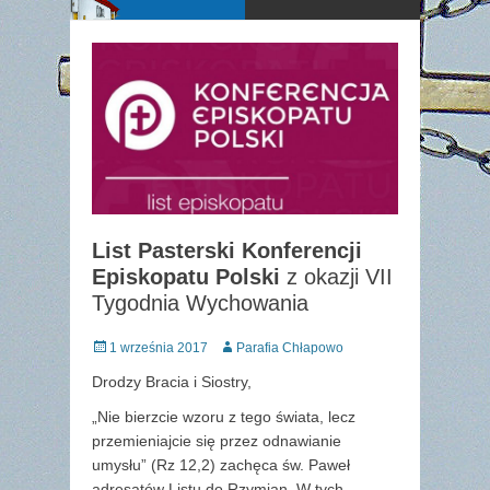
List Pasterski Konferencji
Episkopatu Polski
z okazji VII
Tygodnia Wychowania
Posted
Author
1 września 2017
Parafia Chłapowo
on
Drodzy Bracia i Siostry,
„Nie bierzcie wzoru z tego świata, lecz
przemieniajcie się przez odnawianie
umysłu” (Rz 12,2) zachęca św. Paweł
adresatów Listu do Rzymian. W tych