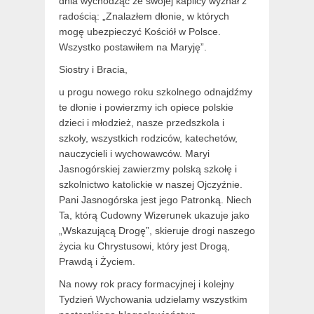
dnia wychodząc ze swojej kaplicy wyznał z
radością: „Znalazłem dłonie, w których
mogę ubezpieczyć Kościół w Polsce.
Wszystko postawiłem na Maryję”.
Siostry i Bracia,
u progu nowego roku szkolnego odnajdźmy
te dłonie i powierzmy ich opiece polskie
dzieci i młodzież, nasze przedszkola i
szkoły, wszystkich rodziców, katechetów,
nauczycieli i wychowawców. Maryi
Jasnogórskiej zawierzmy polską szkołę i
szkolnictwo katolickie w naszej Ojczyźnie.
Pani Jasnogórska jest jego Patronką. Niech
Ta, którą Cudowny Wizerunek ukazuje jako
„Wskazującą Drogę”, skieruje drogi naszego
życia ku Chrystusowi, który jest Drogą,
Prawdą i Życiem.
Na nowy rok pracy formacyjnej i kolejny
Tydzień Wychowania udzielamy wszystkim