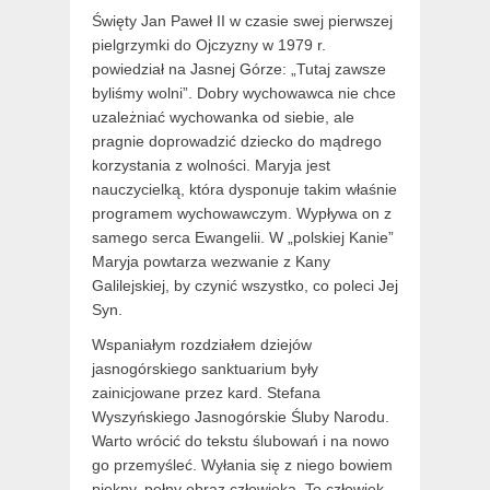
Święty Jan Paweł II w czasie swej pierwszej
pielgrzymki do Ojczyzny w 1979 r.
powiedział na Jasnej Górze: „Tutaj zawsze
byliśmy wolni”. Dobry wychowawca nie chce
uzależniać wychowanka od siebie, ale
pragnie doprowadzić dziecko do mądrego
korzystania z wolności. Maryja jest
nauczycielką, która dysponuje takim właśnie
programem wychowawczym. Wypływa on z
samego serca Ewangelii. W „polskiej Kanie”
Maryja powtarza wezwanie z Kany
Galilejskiej, by czynić wszystko, co poleci Jej
Syn.
Wspaniałym rozdziałem dziejów
jasnogórskiego sanktuarium były
zainicjowane przez kard. Stefana
Wyszyńskiego Jasnogórskie Śluby Narodu.
Warto wrócić do tekstu ślubowań i na nowo
go przemyśleć. Wyłania się z niego bowiem
piękny, pełny obraz człowieka. To człowiek