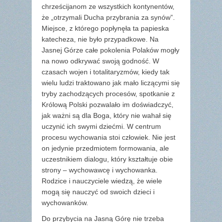
chrześcijanom ze wszystkich kontynentów,
że „otrzymali Ducha przybrania za synów”.
Miejsce, z którego popłynęła ta papieska
katecheza, nie było przypadkowe. Na
Jasnej Górze całe pokolenia Polaków mogły
na nowo odkrywać swoją godność. W
czasach wojen i totalitaryzmów, kiedy tak
wielu ludzi traktowano jak mało liczącymi się
tryby zachodzących procesów, spotkanie z
Królową Polski pozwalało im doświadczyć,
jak ważni są dla Boga, który nie wahał się
uczynić ich swymi dziećmi. W centrum
procesu wychowania stoi człowiek. Nie jest
on jedynie przedmiotem formowania, ale
uczestnikiem dialogu, który kształtuje obie
strony – wychowawcę i wychowanka.
Rodzice i nauczyciele wiedzą, że wiele
mogą się nauczyć od swoich dzieci i
wychowanków.
Do przybycia na Jasną Górę nie trzeba