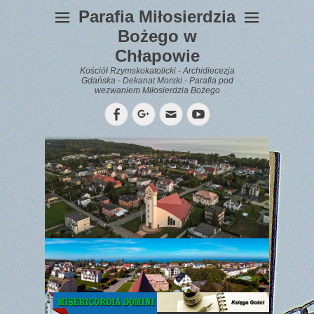
Parafia Miłosierdzia
Bożego w
Chłapowie
Kościół Rzymskokatolicki - Archidiecezja
Gdańska - Dekanat Morski - Parafia pod
wezwaniem Miłosierdzia Bożego
Facebook
Googleplus
Email
YouTube
WYPOCZYNEK
Gazetka
Parafialna