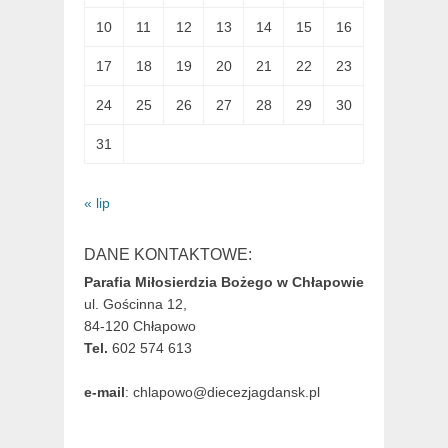
10
11
12
13
14
15
16
17
18
19
20
21
22
23
24
25
26
27
28
29
30
31
« lip
DANE KONTAKTOWE:
Parafia Miłosierdzia Bożego w Chłapowie
ul. Gościnna 12,
84-120 Chłapowo
Tel.
602 574 613
e-mail
: chlapowo@diecezjagdansk.pl