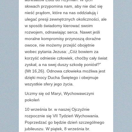
słowach przypomina nam, aby nie dać się
nieść prądom, które na nas oddziałują i
ulegać presji zewnętrznych okoliczności, ale
w sposób świadomy kierować swoim
rozwojem, odnawiając serca. Nawet jeśli
moralne kompromisy przynoszą doraźne
owoce, nie możemy przejść obojętnie
wobec pytania Jezusa: „Cóż bowiem za
korzyść odniesie człowiek, choćby cały świat
zyskał, a na swej duszy szkodę poniósł?”
(Mt 16,26). Odnowa człowieka możliwa jest
dzięki mocy Ducha Świętego i obejmuje
wszystkie sfery jego życia.
Uczmy się od Maryi, Wychowawczyni
pokoleń
10 września br. w naszej Ojczyźnie
rozpocznie się VII Tydzień Wychowania.
Poprzedzać go będzie dzień szczególnego
jubileuszu. W piątek, 8 września br.