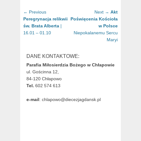
Nawigacja
Previous
Next
← Previous
Next →
Akt
wpisu
post:
post:
Peregrynacja relikwii
Poświęcenia Kościoła
św. Brata Alberta
|
w Polsce
16.01 – 01.10
Niepokalanemu Sercu
Maryi
DANE KONTAKTOWE:
Parafia Miłosierdzia Bożego w Chłapowie
ul. Gościnna 12,
84-120 Chłapowo
Tel.
602 574 613
e-mail
: chlapowo@diecezjagdansk.pl