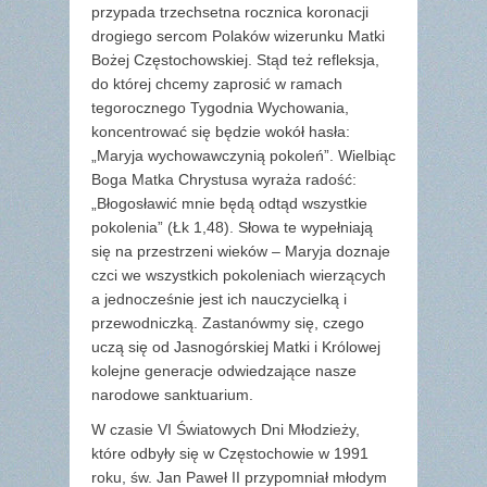
przypada trzechsetna rocznica koronacji
drogiego sercom Polaków wizerunku Matki
Bożej Częstochowskiej. Stąd też refleksja,
do której chcemy zaprosić w ramach
tegorocznego Tygodnia Wychowania,
koncentrować się będzie wokół hasła:
„Maryja wychowawczynią pokoleń”. Wielbiąc
Boga Matka Chrystusa wyraża radość:
„Błogosławić mnie będą odtąd wszystkie
pokolenia” (Łk 1,48). Słowa te wypełniają
się na przestrzeni wieków – Maryja doznaje
czci we wszystkich pokoleniach wierzących
a jednocześnie jest ich nauczycielką i
przewodniczką. Zastanówmy się, czego
uczą się od Jasnogórskiej Matki i Królowej
kolejne generacje odwiedzające nasze
narodowe sanktuarium.
W czasie VI Światowych Dni Młodzieży,
które odbyły się w Częstochowie w 1991
roku, św. Jan Paweł II przypomniał młodym