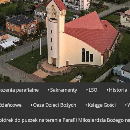
szenia parafialne
Sakramenty
LSO
Historia
Różańcowe
Oaza Dzieci Bożych
Księga Gości
órek do puszek na terenie Parafii Miłosierdzia Bożego na