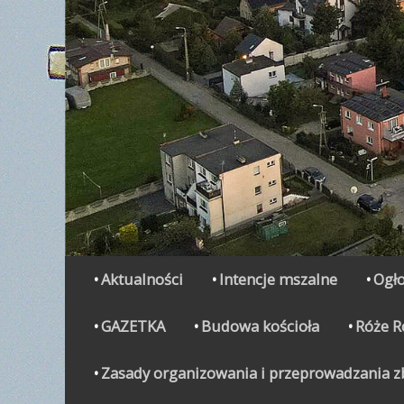
Secondary Menu
Skip
Aktualności
Intencje mszalne
Ogło
to
content
GAZETKA
Budowa kościoła
Róże 
Zasady organizowania i przeprowadzania zbi