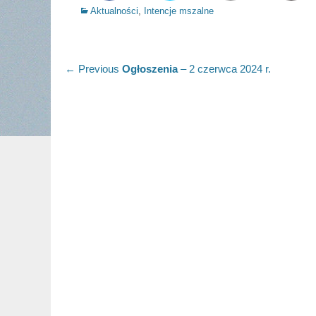
Categories
Aktualności
,
Intencje mszalne
Nawigacja
Previous
← Previous
Ogłoszenia
– 2 czerwca 2024 r.
post:
wpisu