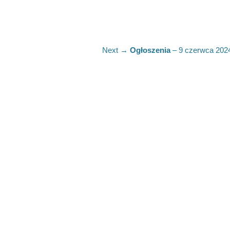
Next
Next →
Ogłoszenia
– 9 czerwca 2024
post: