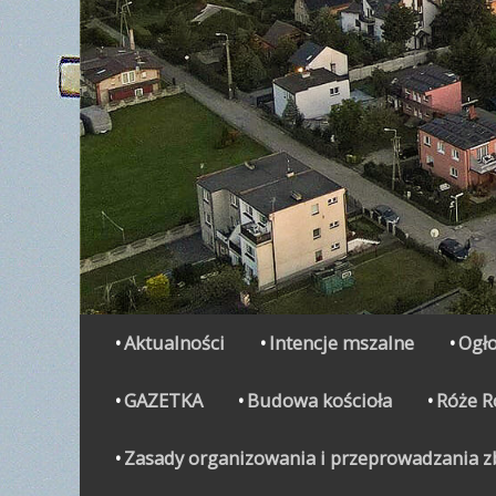
Secondary Menu
Skip
Aktualności
Intencje mszalne
Ogło
to
content
GAZETKA
Budowa kościoła
Róże 
Zasady organizowania i przeprowadzania zbi