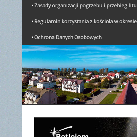
Zasady organizacji pogrzebu i przebieg lit
Regulamin korzystania z kościoła w okresie
Ochrona Danych Osobowych
WYPO