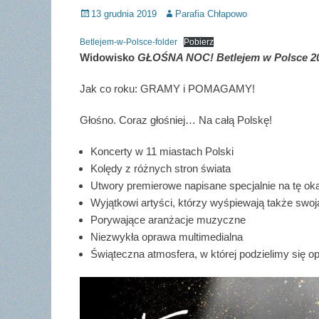
Posted
Author
13 grudnia 2019
Parafia Chłapowo
on
Betlejem-w-Polsce-folder
Pobierz
Widowisko
GŁOŚNA NOC!
Betlejem w Polsce 2
Jak co roku: GRAMY i POMAGAMY!
Głośno. Coraz głośniej… Na całą Polskę!
Koncerty w 11 miastach Polski
Kolędy z różnych stron świata
Utwory premierowe napisane specjalnie na tę ok
Wyjątkowi artyści, którzy wyśpiewają także swoj
Porywające aranżacje muzyczne
Niezwykła oprawa multimedialna
Świąteczna atmosfera, w której podzielimy się o