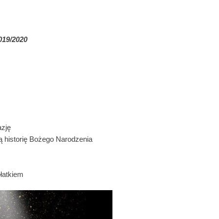
019/2020
azję
ą historię Bożego Narodzenia
płatkiem