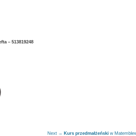
efta – 513819248
Next
Next →
Kurs przedmałżeński
w Matemblew