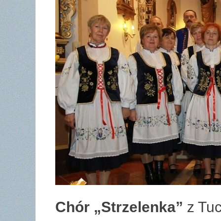
Chór „Strzelenka”
z Tu