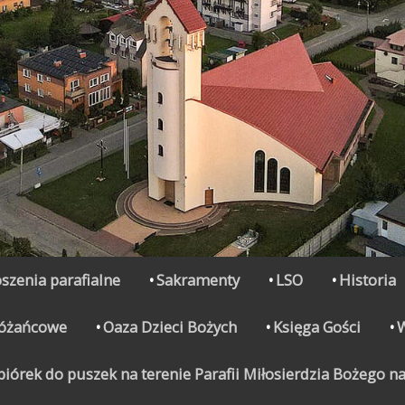
szenia parafialne
Sakramenty
LSO
Historia
Różańcowe
Oaza Dzieci Bożych
Księga Gości
órek do puszek na terenie Parafii Miłosierdzia Bożego na