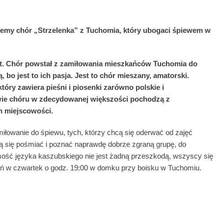
ziemy chór „Strzelenka” z Tuchomia, który ubogaci śpiewem w
lat. Chór powstał z zamiłowania mieszkańców Tuchomia do
 bo jest to ich pasja. Jest to chór mieszany, amatorski.
tóry zawiera pieśni i piosenki zarówno polskie i
kowie chóru w zdecydowanej większości pochodzą z
ch miejscowości.
łowanie do śpiewu, tych, którzy chcą się oderwać od zajęć
cą się pośmiać i poznać naprawdę dobrze zgraną grupę, do
omość języka kaszubskiego nie jest żadną przeszkodą, wszyscy się
eń w czwartek o godz. 19:00 w domku przy boisku w Tuchomiu.