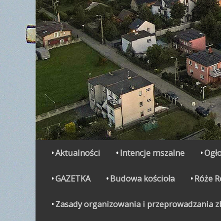
Secondary Menu
Skip
Aktualności
Intencje mszalne
Ogło
to
content
GAZETKA
Budowa kościoła
Róże 
Zasady organizowania i przeprowadzania zbi