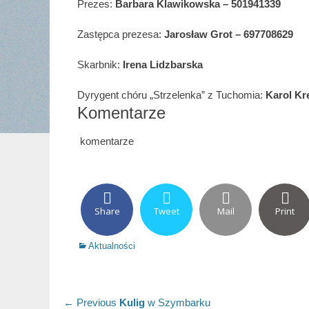
Prezes:
Barbara Klawikowska – 501941339
Zastępca prezesa:
Jarosław Grot – 697708629
Skarbnik:
Irena Lidzbarska
Dyrygent chóru „Strzelenka” z Tuchomia:
Karol Kr
Komentarze
komentarze
Share
Tweet
Mail
Print
Categories
Aktualności
Nawigacja
Previous
← Previous
Kulig
w Szymbarku