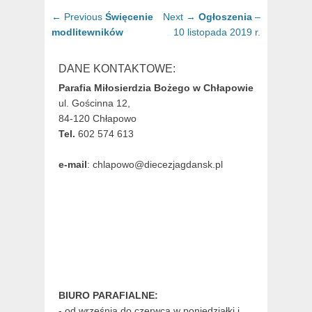
Nawigacja
Previous
Next
← Previous
Święcenie
Next →
Ogłoszenia
–
wpisu
post:
post:
modlitewników
10 listopada 2019 r.
DANE KONTAKTOWE:
Parafia Miłosierdzia Bożego w Chłapowie
ul. Gościnna 12,
84-120 Chłapowo
Tel.
602 574 613
e-mail
: chlapowo@diecezjagdansk.pl
BIURO PARAFIALNE:
- od września do czerwca w poniedziałki i