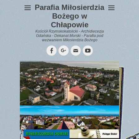
Parafia Miłosierdzia
Bożego w
Chłapowie
Kościół Rzymskokatolicki - Archidiecezja
Gdańska - Dekanat Morski - Parafia pod
wezwaniem Miłosierdzia Bożego
Facebook
Googleplus
Email
YouTube
WYPOCZYNEK
Gazetka
Parafialna