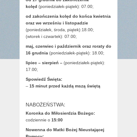
kolęd
(poniedziałek-piątek): 07.00;
od zakończenia kolęd do końca kwietnia
oraz we wrześniu i listopadzie
(
poniedziałek, środa, piątek):18.00;
(wtorek i czwartek): 07.00;
maj,
czerwiec i październik oraz roraty do
16 grudnia
(poniedziałek-piątek): 18.00;
lipiec – sierpień –
(poniedziałek-piątek):
17.00;
Spowiedź Święta:
–
15 minut przed każdą mszą świętą
NABOŻEŃSTWA:
Koronka do Miłosierdzia Bożego:
codziennie o
15:00
Nowenna do Matki Bożej Nieustającej
Pomocy: