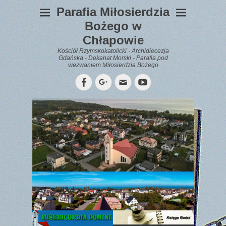
Parafia Miłosierdzia
Bożego w
Chłapowie
Kościół Rzymskokatolicki - Archidiecezja
Gdańska - Dekanat Morski - Parafia pod
wezwaniem Miłosierdzia Bożego
Facebook
Googleplus
Email
YouTube
WYPOCZYNEK
Gazetka
Parafialna