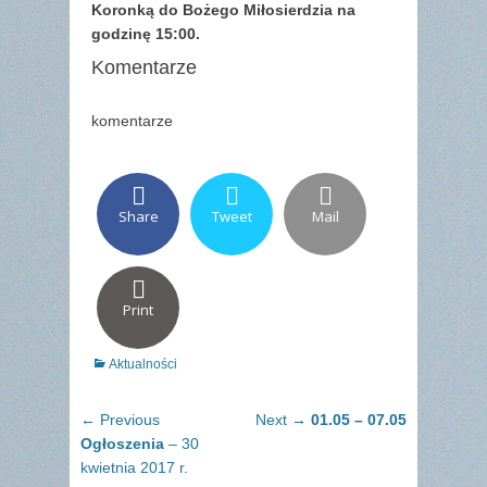
Koronką do Bożego Miłosierdzia na
godzinę 15:00.
Komentarze
komentarze
Share
Tweet
Mail
Print
Categories
Aktualności
Nawigacja
Previous
Next
← Previous
Next →
01.05 – 07.05
wpisu
post:
post:
Ogłoszenia
– 30
kwietnia 2017 r.