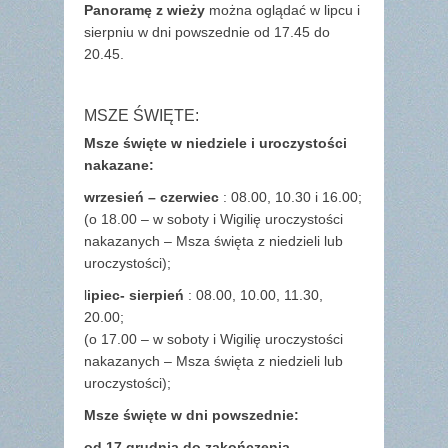
Panoramę z wieży
można oglądać w lipcu i
sierpniu w dni powszednie od 17.45 do
20.45.
MSZE ŚWIĘTE:
Msze święte w niedziele i uroczystości
nakazane:
wrzesień – czerwiec
: 08.00, 10.30 i 16.00;
(o 18.00 – w soboty i Wigilię uroczystości
nakazanych – Msza święta z niedzieli lub
uroczystości);
l
ipiec- sierpień
: 08.00, 10.00, 11.30,
20.00;
(o 17.00 – w soboty i Wigilię uroczystości
nakazanych – Msza święta z niedzieli lub
uroczystości);
Msze święte w dni powszednie:
od 17 grudnia
do zakończenia