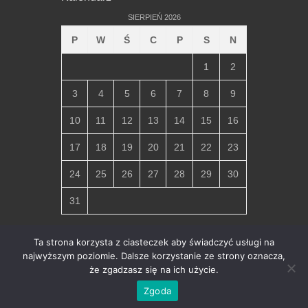
SIERPIEŃ 2026
P
W
Ś
C
P
S
N
1
2
3
4
5
6
7
8
9
10
11
12
13
14
15
16
17
18
19
20
21
22
23
24
25
26
27
28
29
30
31
« lip
Ta strona korzysta z ciasteczek aby świadczyć usługi na
najwyższym poziomie. Dalsze korzystanie ze strony oznacza,
że zgadzasz się na ich użycie.
Copyright © 2026
Parafia Miłosierdzia Bożego w Chłapowie
.
All Rights Reserved.
Ochrona danych osobowych i polityka
Zgoda
prywatności