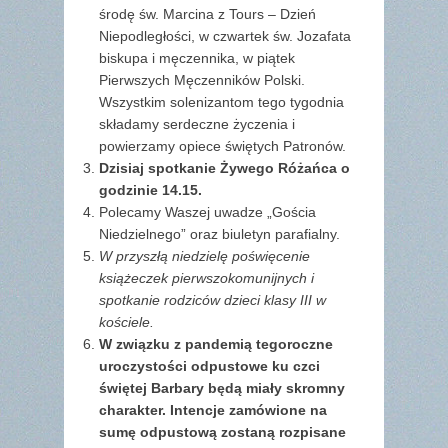
środę św. Marcina z Tours – Dzień
Niepodległości, w czwartek św. Jozafata
biskupa i męczennika, w piątek
Pierwszych Męczenników Polski.
Wszystkim solenizantom tego tygodnia
składamy serdeczne życzenia i
powierzamy opiece świętych Patronów.
Dzisiaj spotkanie Żywego Różańca o
godzinie 14.15.
Polecamy Waszej uwadze „Gościa
Niedzielnego” oraz biuletyn parafialny.
W przyszłą niedzielę poświęcenie
książeczek pierwszokomunijnych i
spotkanie rodziców dzieci klasy III w
kościele.
W związku z pandemią tegoroczne
uroczystości odpustowe ku czci
świętej Barbary będą miały skromny
charakter. Intencje zamówione na
sumę odpustową zostaną rozpisane