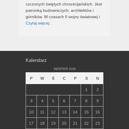
czczonych świętych chrześcijańskich. Jest
patronką budowniczych, architektów i
górników. W czasach II wojny światowej i
Czytaj więcej...
Kalendarz
SIERPIEŃ 2026
P
W
Ś
C
P
S
N
1
2
3
4
5
6
7
8
9
10
11
12
13
14
15
16
17
18
19
20
21
22
23