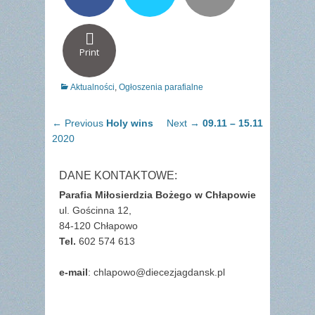
Print
Categories
Aktualności
,
Ogłoszenia parafialne
Nawigacja
Previous
Next
← Previous
Holy wins
Next →
09.11 – 15.11
wpisu
post:
post:
2020
DANE KONTAKTOWE:
Parafia Miłosierdzia Bożego w Chłapowie
ul. Gościnna 12,
84-120 Chłapowo
Tel.
602 574 613
e-mail
: chlapowo@diecezjagdansk.pl