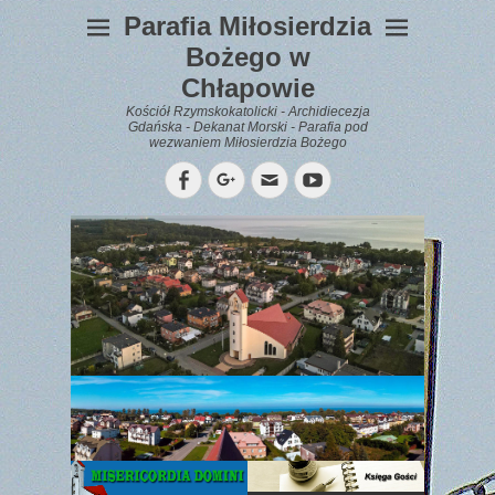
Parafia Miłosierdzia
Bożego w
Chłapowie
Kościół Rzymskokatolicki - Archidiecezja
Gdańska - Dekanat Morski - Parafia pod
wezwaniem Miłosierdzia Bożego
Facebook
Googleplus
Email
YouTube
WYPOCZYNEK
Gazetka
Parafialna