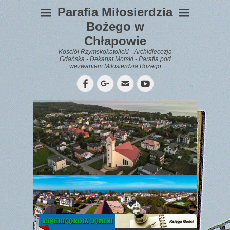
Parafia Miłosierdzia
Bożego w
Chłapowie
Kościół Rzymskokatolicki - Archidiecezja
Gdańska - Dekanat Morski - Parafia pod
wezwaniem Miłosierdzia Bożego
Facebook
Googleplus
Email
YouTube
WYPOCZYNEK
Gazetka
Parafialna