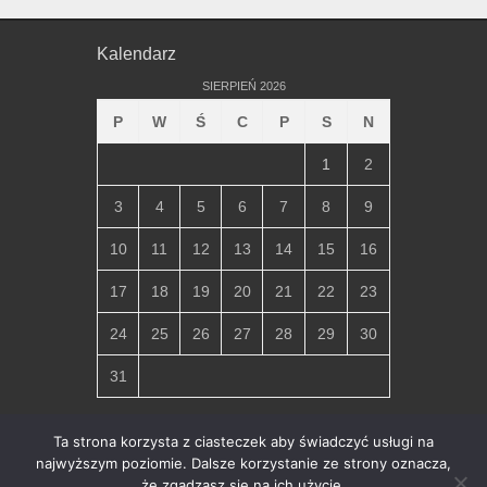
Kalendarz
SIERPIEŃ 2026
P
W
Ś
C
P
S
N
1
2
3
4
5
6
7
8
9
10
11
12
13
14
15
16
17
18
19
20
21
22
23
24
25
26
27
28
29
30
31
« lip
Ta strona korzysta z ciasteczek aby świadczyć usługi na
najwyższym poziomie. Dalsze korzystanie ze strony oznacza,
że zgadzasz się na ich użycie.