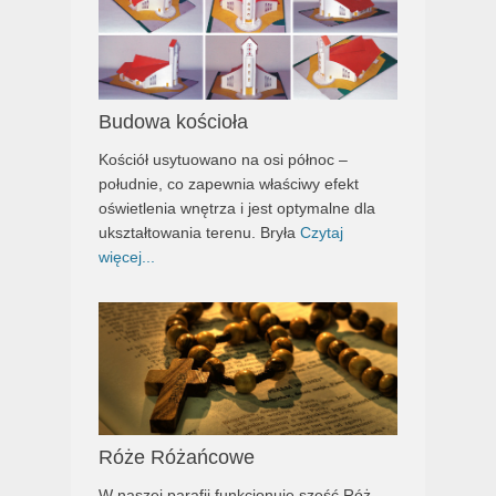
Budowa kościoła
Kościół usytuowano na osi północ –
południe, co zapewnia właściwy efekt
oświetlenia wnętrza i jest optymalne dla
ukształtowania terenu. Bryła
Czytaj
więcej...
Róże Różańcowe
W naszej parafii funkcjonuje sześć Róż