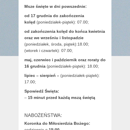
Msze święte w dni powszednie:
od 17 grudnia
do zakończenia
kolęd
(poniedziałek-piątek): 07.00;
od zakończenia kolęd do końca kwietnia
oraz we wrześniu i listopadzie
(
poniedziałek, środa, piątek):18.00;
(wtorek i czwartek): 07.00;
maj,
czerwiec i październik oraz roraty do
16 grudnia
(poniedziałek-piątek): 18.00;
lipiec – sierpień –
(poniedziałek-piątek):
17.00;
Spowiedź Święta:
–
15 minut przed każdą mszą świętą
NABOŻEŃSTWA:
Koronka do Miłosierdzia Bożego:
codziennie o
15:00