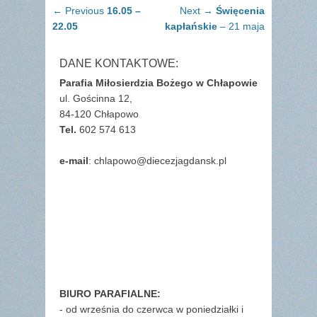
Nawigacja
Previous
Next
← Previous
16.05 –
Next →
Święcenia
wpisu
post:
post:
22.05
kapłańskie
– 21 maja
DANE KONTAKTOWE:
Parafia Miłosierdzia Bożego w Chłapowie
ul. Gościnna 12,
84-120 Chłapowo
Tel.
602 574 613
e-mail
: chlapowo@diecezjagdansk.pl
BIURO PARAFIALNE:
- od września do czerwca w poniedziałki i