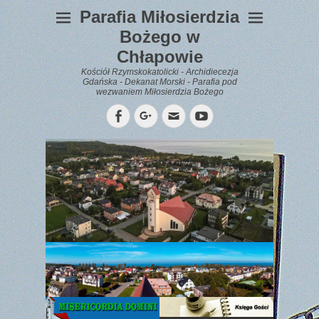
Parafia Miłosierdzia
Bożego w
Chłapowie
Kościół Rzymskokatolicki - Archidiecezja
Gdańska - Dekanat Morski - Parafia pod
wezwaniem Miłosierdzia Bożego
Facebook
Googleplus
Email
YouTube
WYPOCZYNEK
Gazetka
Parafialna