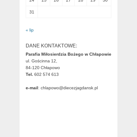
24
25
26
27
28
29
30
31
« lip
DANE KONTAKTOWE:
Parafia Miłosierdzia Bożego w Chłapowie
ul. Gościnna 12,
84-120 Chłapowo
Tel.
602 574 613
e-mail
: chlapowo@diecezjagdansk.pl