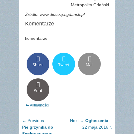
Metropolita Gdański
Źródło: www.diecezja.gdansk.pl
Komentarze
komentarze
Share
Tweet
Mail
Print
Categories
Aktualności
Nawigacja
Previous
Next
← Previous
Next →
Ogłoszenia
–
wpisu
post:
post:
Pielgrzymka do
22 maja 2016 r.
Sanktuarium
w