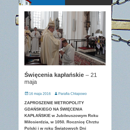
Święcenia kapłańskie
– 21
maja
Posted
Author
16 maja 2016
Parafia Chłapowo
on
ZAPROSZENIE METROPOLITY
GDAŃSKIEGO
NA ŚWIĘCENIA
KAPŁAŃSKIE
w Jubileuszowym Roku
Miłosierdzia,
w 1050. Rocznicę Chrztu
Polski
i w roku Światowych Dni