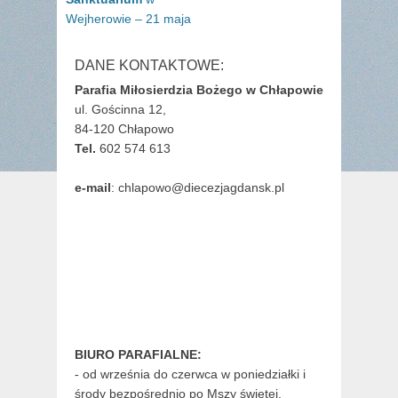
Wejherowie – 21 maja
DANE KONTAKTOWE:
Parafia Miłosierdzia Bożego w Chłapowie
ul. Gościnna 12,
84-120 Chłapowo
Tel.
602 574 613
e-mail
: chlapowo@diecezjagdansk.pl
BIURO PARAFIALNE:
- od września do czerwca w poniedziałki i
środy bezpośrednio po Mszy świętej,