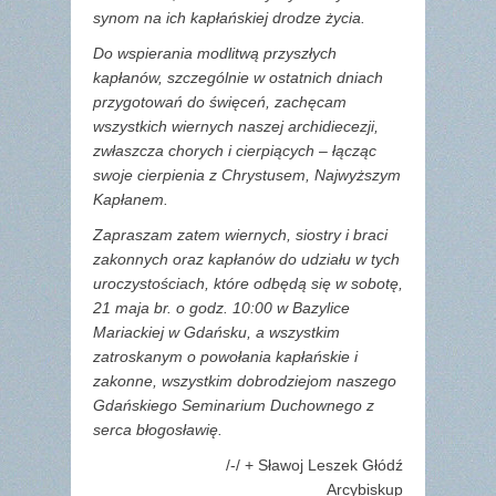
synom na ich kapłańskiej drodze życia.
Do wspierania modlitwą przyszłych
kapłanów, szczególnie w ostatnich dniach
przygotowań do święceń, zachęcam
wszystkich wiernych naszej archidiecezji,
zwłaszcza chorych i cierpiących – łącząc
swoje cierpienia z Chrystusem, Najwyższym
Kapłanem.
Zapraszam zatem wiernych, siostry i braci
zakonnych oraz kapłanów do udziału w tych
uroczystościach, które odbędą się w sobotę,
21 maja br. o godz. 10:00 w Bazylice
Mariackiej w Gdańsku, a wszystkim
zatroskanym o powołania kapłańskie i
zakonne, wszystkim dobrodziejom naszego
Gdańskiego Seminarium Duchownego z
serca błogosławię.
/-/ + Sławoj Leszek Głódź
Arcybiskup