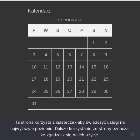
Kalendarz
SIERPIEŃ 2026
P
W
Ś
C
P
S
N
1
2
3
4
5
6
7
8
9
10
11
12
13
14
15
16
17
18
19
20
21
22
23
24
25
26
27
28
29
30
31
« lip
Ta strona korzysta z ciasteczek aby świadczyć usługi na
najwyższym poziomie. Dalsze korzystanie ze strony oznacza,
że zgadzasz się na ich użycie.
Copyright © 2026
Parafia Miłosierdzia Bożego w Chłapowie
.