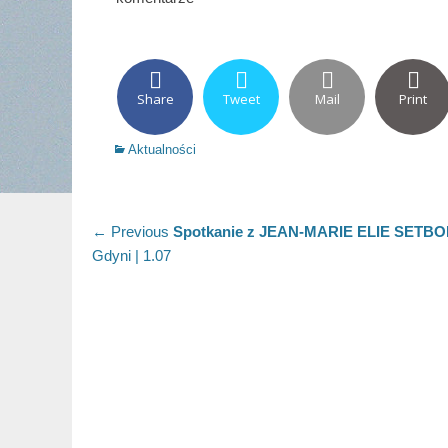
Share
Tweet
Mail
Print
Categories
Aktualności
Nawigacja
Previous
← Previous
Spotkanie z JEAN-MARIE ELIE SETB
post:
Gdyni | 1.07
wpisu