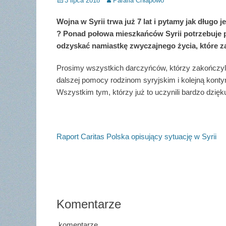
3 lipca 2018
Parafia Chłapowo
on
Wojna w Syrii trwa już 7 lat i pytamy jak długo j
? Ponad połowa mieszkańców Syrii potrzebuje 
odzyskać namiastkę zwyczajnego życia, które za
Prosimy wszystkich darczyńców, którzy zakończyli
dalszej pomocy rodzinom syryjskim i kolejną konty
Wszystkim tym, którzy już to uczynili bardzo dzięk
Raport Caritas Polska opisujący sytuację w Syrii
Komentarze
komentarze