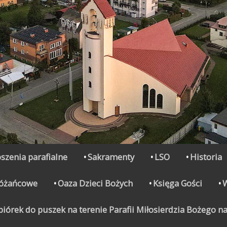
szenia parafialne
Sakramenty
LSO
Historia
Różańcowe
Oaza Dzieci Bożych
Księga Gości
órek do puszek na terenie Parafii Miłosierdzia Bożego na