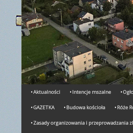
Secondary Menu
Skip
Aktualności
Intencje mszalne
Ogło
to
content
GAZETKA
Budowa kościoła
Róże 
Zasady organizowania i przeprowadzania zbi