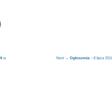
Next
ON
w
Next →
Ogłoszenia
– 8 lipca 2018
post: