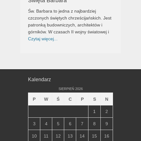
Święta Barbara
Św. Barbara to jedna z najbardziej
czczonych świętych chrześcijańskich. Jest
patronką budowniczych, architektów i
górników. W czasach II wojny światowej i
Czytaj więcej...
Kalendarz
SIERPIEŃ 2026
P
W
Ś
C
P
S
N
1
2
3
4
5
6
7
8
9
10
11
12
13
14
15
16