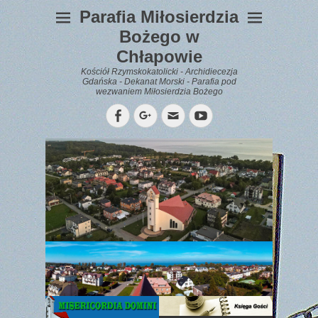
Parafia Miłosierdzia
Bożego w
Chłapowie
Kościół Rzymskokatolicki - Archidiecezja
Gdańska - Dekanat Morski - Parafia pod
wezwaniem Miłosierdzia Bożego
Facebook
Googleplus
Email
YouTube
WYPOCZYNEK
Gazetka
Parafialna