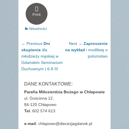
Print
Categories
Aktualności
Nawigacja
Previous
Next
← Previous
Dni
Next →
Zaproszenie
wpisu
post:
post:
skupienia
dla
na wykład
i modlitwę o
młodzieży męskiej w
potomstwo
Gdańskim Seminarium
Duchownym | 6-8 III
DANE KONTAKTOWE:
Parafia Miłosierdzia Bożego w Chłapowie
ul. Gościnna 12,
84-120 Chłapowo
Tel.
602 574 613
e-mail
: chlapowo@diecezjagdansk.pl