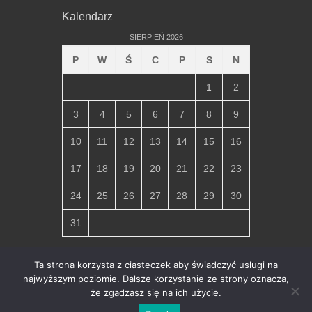
Kalendarz
SIERPIEŃ 2026
P
W
Ś
C
P
S
N
1
2
3
4
5
6
7
8
9
10
11
12
13
14
15
16
17
18
19
20
21
22
23
24
25
26
27
28
29
30
31
« lip
Ta strona korzysta z ciasteczek aby świadczyć usługi na
najwyższym poziomie. Dalsze korzystanie ze strony oznacza,
że zgadzasz się na ich użycie.
Copyright © 2026
Parafia Miłosierdzia Bożego w Chłapowie
.
All Rights Reserved.
Ochrona danych osobowych i polityka