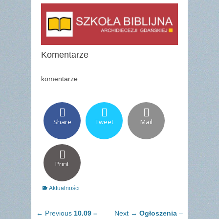
Komentarze
komentarze
Share
Tweet
Mail
Print
Categories
Aktualności
Nawigacja
Previous
Next
← Previous
10.09 –
Next →
Ogłoszenia
–