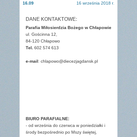
wpisu
post:
post:
16.09
16 września 2018 r.
DANE KONTAKTOWE:
Parafia Miłosierdzia Bożego w Chłapowie
ul. Gościnna 12,
84-120 Chłapowo
Tel.
602 574 613
e-mail
: chlapowo@diecezjagdansk.pl
BIURO PARAFIALNE:
- od września do czerwca w poniedziałki i
środy bezpośrednio po Mszy świętej,