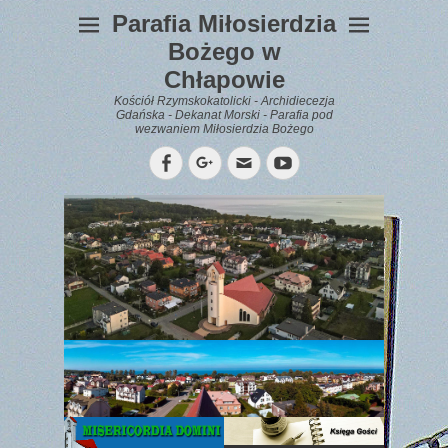
Parafia Miłosierdzia
Bożego w
Chłapowie
Kościół Rzymskokatolicki - Archidiecezja
Gdańska - Dekanat Morski - Parafia pod
wezwaniem Miłosierdzia Bożego
Facebook
Googleplus
Email
YouTube
WYPOCZYNEK
Gazetka
Parafialna