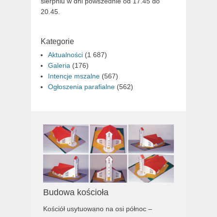
sierpniu w dni powszednie od 17.45 do
20.45.
Kategorie
Aktualności
(1 687)
Galeria
(176)
Intencje mszalne
(567)
Ogłoszenia parafialne
(562)
Budowa kościoła
Kościół usytuowano na osi północ –