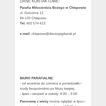
DANE KONTAKTOWE:
Parafia Miłosierdzia Bożego w Chłapowie
ul. Gościnna 12,
84-120 Chłapowo
Tel.
602 574 613
e-mail
: chlapowo@diecezjagdansk.pl
BIURO PARAFIALNE:
- od września do czerwca w poniedziałki i
środy bezpośrednio po Mszy świętej,
- lipiec i sierpień w soboty: 8.00 – 9.00.
Panoramę z wieży
można oglądać w lipcu i