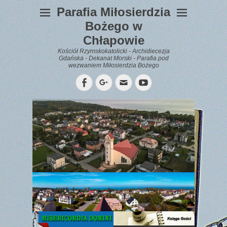
Parafia Miłosierdzia
Bożego w
Chłapowie
Kościół Rzymskokatolicki - Archidiecezja
Gdańska - Dekanat Morski - Parafia pod
wezwaniem Miłosierdzia Bożego
Facebook
Googleplus
Email
YouTube
WYPOCZYNEK
Gazetka
Parafialna