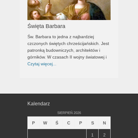
Święta Barbara
Św. Barbara to jedna z najbardziej
czczonych świętych chrześcijańskich. Jest
patronką budowniczych, architektów i
górników. W czasach II wojny światowej i
Czytaj więcej...
Kalendarz
SIERPIEŃ 2026
P
W
Ś
C
P
S
N
1
2