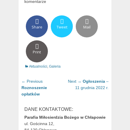
komentarze
Share
Tweet
Mail
Print
Categories
Aktualności
,
Galeria
Nawigacja
Previous
Next
← Previous
Next →
Ogłoszenia
–
wpisu
post:
post:
Roznoszenie
11 grudnia 2022 r.
opłatków
DANE KONTAKTOWE:
Parafia Miłosierdzia Bożego w Chłapowie
ul. Gościnna 12,
84-120 Chłapowo