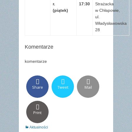
r.
17:30
Strażacka
(piątek)
w Chłapowie,
ul.
Władysławowska
28
Komentarze
komentarze
Share
Tweet
Mail
Print
Categories
Aktualności