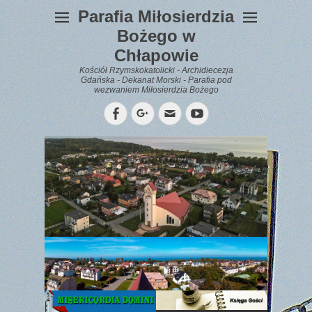
Parafia Miłosierdzia
Bożego w
Chłapowie
Kościół Rzymskokatolicki - Archidiecezja
Gdańska - Dekanat Morski - Parafia pod
wezwaniem Miłosierdzia Bożego
Facebook
Googleplus
Email
YouTube
WYPOCZYNEK
Gazetka
Parafialna