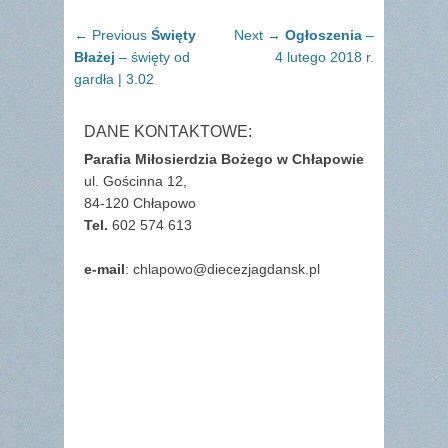
Nawigacja
Previous
Next
← Previous
Święty
Next →
Ogłoszenia
–
wpisu
post:
post:
Błażej
– święty od
4 lutego 2018 r.
gardła | 3.02
DANE KONTAKTOWE:
Parafia Miłosierdzia Bożego w Chłapowie
ul. Gościnna 12,
84-120 Chłapowo
Tel.
602 574 613
e-mail
: chlapowo@diecezjagdansk.pl