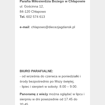
Parafia Miłosierdzia Bożego w Chłapowie
ul. Gościnna 12,
84-120 Chłapowo
Tel.
602 574 613
e-mail
: chlapowo@diecezjagdansk.pl
BIURO PARAFIALNE:
- od września do czerwca w poniedziałki i
środy bezpośrednio po Mszy świętej,
- lipiec i sierpień w soboty: 8.00 – 9.00.
Panoramę z wieży
można oglądać w lipcu i
sierpniu w dni powszednie od 17.45 do
20.45.