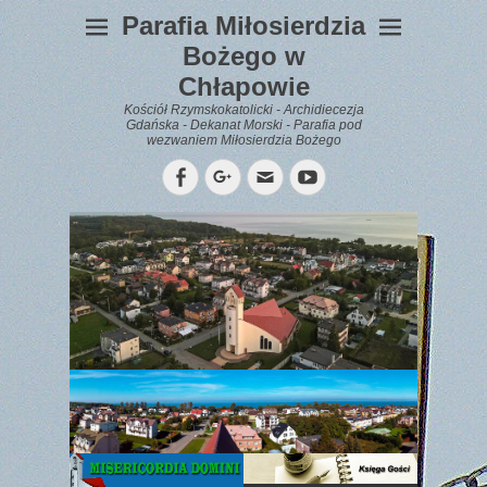
Parafia Miłosierdzia
Bożego w
Chłapowie
Kościół Rzymskokatolicki - Archidiecezja
Gdańska - Dekanat Morski - Parafia pod
wezwaniem Miłosierdzia Bożego
Facebook
Googleplus
Email
YouTube
WYPOCZYNEK
Gazetka
Parafialna