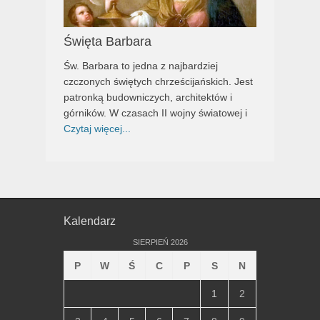
Święta Barbara
Św. Barbara to jedna z najbardziej
czczonych świętych chrześcijańskich. Jest
patronką budowniczych, architektów i
górników. W czasach II wojny światowej i
Czytaj więcej...
Kalendarz
SIERPIEŃ 2026
P
W
Ś
C
P
S
N
1
2