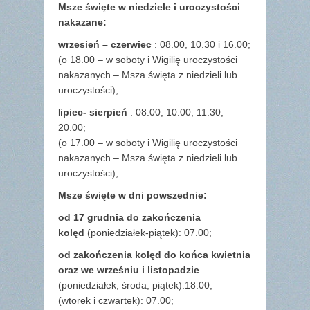
Msze święte w niedziele i uroczystości
nakazane:
wrzesień – czerwiec
: 08.00, 10.30 i 16.00;
(o 18.00 – w soboty i Wigilię uroczystości
nakazanych – Msza święta z niedzieli lub
uroczystości);
l
ipiec- sierpień
: 08.00, 10.00, 11.30,
20.00;
(o 17.00 – w soboty i Wigilię uroczystości
nakazanych – Msza święta z niedzieli lub
uroczystości);
Msze święte w dni powszednie:
od 17 grudnia
do zakończenia
kolęd
(poniedziałek-piątek): 07.00;
od zakończenia kolęd do końca kwietnia
oraz we wrześniu i listopadzie
(
poniedziałek, środa, piątek):18.00;
(wtorek i czwartek): 07.00;