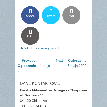
Share
Tweet
Mail
Print
Categories
Aktualności
,
Intencje mszalne
Nawigacja
Previous
Next
← Previous
Next →
Ogłoszenia
–
wpisu
post:
post:
Ogłoszenia
– 1 maja
8 maja 2022 r.
2022 r.
DANE KONTAKTOWE:
Parafia Miłosierdzia Bożego w Chłapowie
ul. Gościnna 12,
84-120 Chłapowo
Tel.
602 574 613