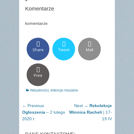
Komentarze
komentarze
Share
Tweet
Mail
Print
Categories
Aktualności
,
Intencje mszalne
Nawigacja
Previous
Next
← Previous
Next →
Rekolekcje
wpisu
post:
post:
Ogłoszenia
– 2 lutego
Winnica Racheli
| 17-
2020 r.
19 IV