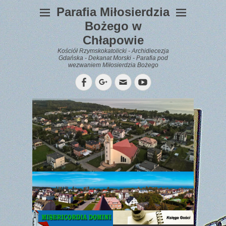
Parafia Miłosierdzia
Bożego w
Chłapowie
Kościół Rzymskokatolicki - Archidiecezja
Gdańska - Dekanat Morski - Parafia pod
wezwaniem Miłosierdzia Bożego
Facebook
Googleplus
Email
YouTube
WYPOCZYNEK
Gazetka
Parafialna