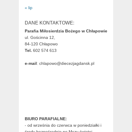
« lip
DANE KONTAKTOWE:
Parafia Miłosierdzia Bożego w Chłapowie
ul. Gościnna 12,
84-120 Chłapowo
Tel.
602 574 613
e-mail
: chlapowo@diecezjagdansk.pl
BIURO PARAFIALNE:
- od września do czerwca w poniedziałki i
środy bezpośrednio po Mszy świętej,