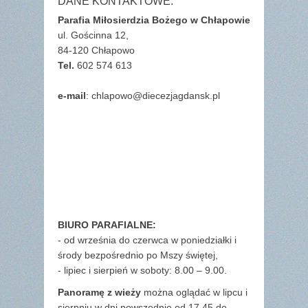
DANE KONTAKTOWE:
Parafia Miłosierdzia Bożego w Chłapowie
ul. Gościnna 12,
84-120 Chłapowo
Tel.
602 574 613
e-mail
: chlapowo@diecezjagdansk.pl
BIURO PARAFIALNE:
- od września do czerwca w poniedziałki i
środy bezpośrednio po Mszy świętej,
- lipiec i sierpień w soboty: 8.00 – 9.00.
Panoramę z wieży
można oglądać w lipcu i
sierpniu w dni powszednie od 17.45 do