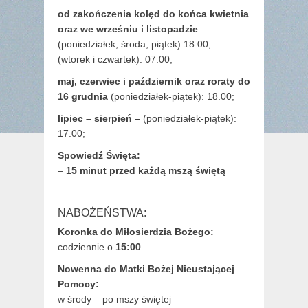
od zakończenia kolęd do końca kwietnia
oraz we wrześniu i listopadzie
(
poniedziałek, środa, piątek):18.00;
(wtorek i czwartek): 07.00;
maj,
czerwiec i październik oraz roraty do
16 grudnia
(poniedziałek-piątek): 18.00;
lipiec – sierpień –
(poniedziałek-piątek):
17.00;
Spowiedź Święta:
–
15 minut przed każdą mszą świętą
NABOŻEŃSTWA:
Koronka do Miłosierdzia Bożego:
codziennie o
15:00
Nowenna do Matki Bożej Nieustającej
Pomocy:
w środy – po mszy świętej