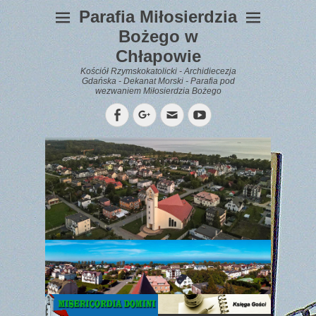
Parafia Miłosierdzia
Bożego w
Chłapowie
Kościół Rzymskokatolicki - Archidiecezja
Gdańska - Dekanat Morski - Parafia pod
wezwaniem Miłosierdzia Bożego
Facebook
Googleplus
Email
YouTube
WYPOCZYNEK
Gazetka
Parafialna