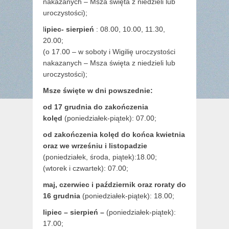
nakazanych – Msza święta z niedzieli lub
uroczystości);
l
ipiec- sierpień
: 08.00, 10.00, 11.30,
20.00;
(o 17.00 – w soboty i Wigilię uroczystości
nakazanych – Msza święta z niedzieli lub
uroczystości);
Msze święte w dni powszednie:
od 17 grudnia
do zakończenia
kolęd
(poniedziałek-piątek): 07.00;
od zakończenia kolęd do końca kwietnia
oraz we wrześniu i listopadzie
(
poniedziałek, środa, piątek):18.00;
(wtorek i czwartek): 07.00;
maj,
czerwiec i październik oraz roraty do
16 grudnia
(poniedziałek-piątek): 18.00;
lipiec – sierpień –
(poniedziałek-piątek):
17.00;