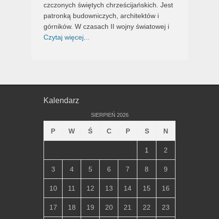
czczonych świętych chrześcijańskich. Jest
patronką budowniczych, architektów i
górników. W czasach II wojny światowej i
Czytaj więcej...
Kalendarz
SIERPIEŃ 2026
P
W
Ś
C
P
S
N
1
2
3
4
5
6
7
8
9
10
11
12
13
14
15
16
17
18
19
20
21
22
23