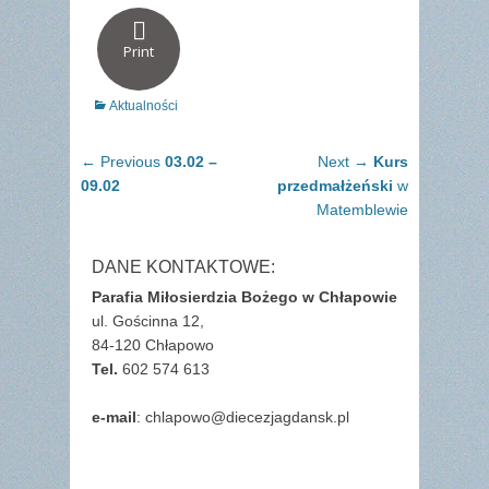
Print
Categories
Aktualności
Nawigacja
Previous
Next
← Previous
03.02 –
Next →
Kurs
wpisu
post:
post:
09.02
przedmałżeński
w
Matemblewie
DANE KONTAKTOWE:
Parafia Miłosierdzia Bożego w Chłapowie
ul. Gościnna 12,
84-120 Chłapowo
Tel.
602 574 613
e-mail
: chlapowo@diecezjagdansk.pl