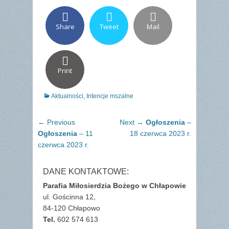
Share
Tweet
Mail
Print
Categories
Aktualności
,
Intencje mszalne
Nawigacja
Previous
Next
← Previous
Next →
Ogłoszenia
–
wpisu
post:
post:
Ogłoszenia
– 11
18 czerwca 2023 r.
czerwca 2023 r.
DANE KONTAKTOWE:
Parafia Miłosierdzia Bożego w Chłapowie
ul. Gościnna 12,
84-120 Chłapowo
Tel.
602 574 613