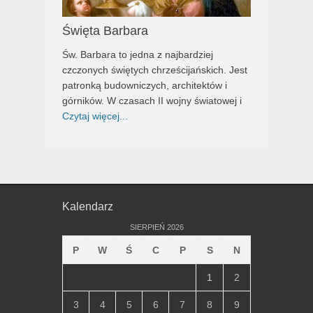
Święta Barbara
Św. Barbara to jedna z najbardziej
czczonych świętych chrześcijańskich. Jest
patronką budowniczych, architektów i
górników. W czasach II wojny światowej i
Czytaj więcej...
Kalendarz
SIERPIEŃ 2026
P
W
Ś
C
P
S
N
1
2
3
4
5
6
7
8
9