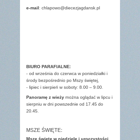
e-mail
: chlapowo@diecezjagdansk.pl
BIURO PARAFIALNE:
- od września do czerwca w poniedziałki i
środy bezpośrednio po Mszy świętej,
- lipiec i sierpień w soboty: 8.00 – 9.00.
Panoramę z wieży
można oglądać w lipcu i
sierpniu w dni powszednie od 17.45 do
20.45.
MSZE ŚWIĘTE:
Msze święte w niedziele i uroczystości