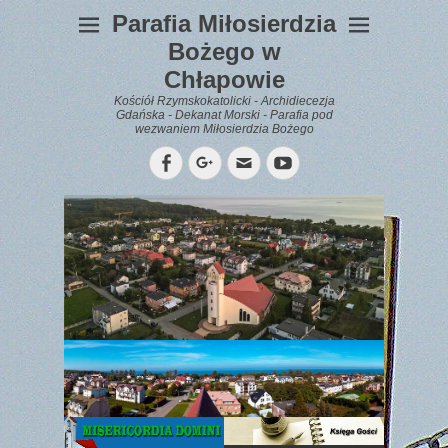
Parafia Miłosierdzia
Bożego w
Chłapowie
Kościół Rzymskokatolicki - Archidiecezja
Gdańska - Dekanat Morski - Parafia pod
wezwaniem Miłosierdzia Bożego
Facebook
Googleplus
Email
YouTube
WYPOCZYNEK
Gazetka
Parafialna