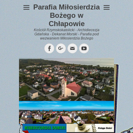
Parafia Miłosierdzia
Bożego w
Chłapowie
Kościół Rzymskokatolicki - Archidiecezja
Gdańska - Dekanat Morski - Parafia pod
wezwaniem Miłosierdzia Bożego
Facebook
Googleplus
Email
YouTube
WYPOCZYNEK
Gazetka
Parafialna