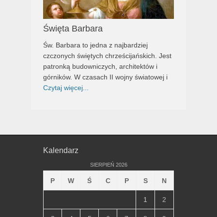
Święta Barbara
Św. Barbara to jedna z najbardziej
czczonych świętych chrześcijańskich. Jest
patronką budowniczych, architektów i
górników. W czasach II wojny światowej i
Czytaj więcej...
Kalendarz
SIERPIEŃ 2026
P
W
Ś
C
P
S
N
1
2