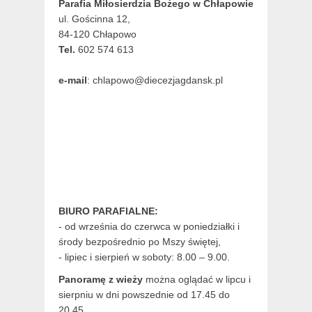
Parafia Miłosierdzia Bożego w Chłapowie
ul. Gościnna 12,
84-120 Chłapowo
Tel.
602 574 613
e-mail
: chlapowo@diecezjagdansk.pl
BIURO PARAFIALNE:
- od września do czerwca w poniedziałki i
środy bezpośrednio po Mszy świętej,
- lipiec i sierpień w soboty: 8.00 – 9.00.
Panoramę z wieży
można oglądać w lipcu i
sierpniu w dni powszednie od 17.45 do
20.45.