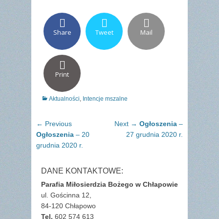
Share
Tweet
Mail
Print
Categories
Aktualności
,
Intencje mszalne
Nawigacja
Previous
Next
← Previous
Next →
Ogłoszenia
–
wpisu
post:
post:
Ogłoszenia
– 20
27 grudnia 2020 r.
grudnia 2020 r.
DANE KONTAKTOWE:
Parafia Miłosierdzia Bożego w Chłapowie
ul. Gościnna 12,
84-120 Chłapowo
Tel.
602 574 613