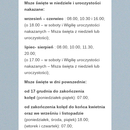
Msze święte w niedziele i uroczystości
nakazane:
wrzesień – czerwiec
: 08.00, 10.30 i 16.00;
(o 18.00 – w soboty i Wigilię uroczystości
nakazanych – Msza święta z niedzieli lub
uroczystości);
l
ipiec- sierpień
: 08.00, 10.00, 11.30,
20.00;
(o 17.00 – w soboty i Wigilię uroczystości
nakazanych – Msza święta z niedzieli lub
uroczystości);
Msze święte w dni powszednie:
od 17 grudnia
do zakończenia
kolęd
(poniedziałek-piątek): 07.00;
od zakończenia kolęd do końca kwietnia
oraz we wrześniu i listopadzie
(
poniedziałek, środa, piątek):18.00;
(wtorek i czwartek): 07.00;