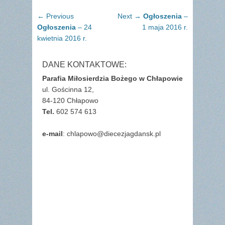
Nawigacja
Previous
Next
← Previous
Next →
Ogłoszenia
–
wpisu
post:
post:
Ogłoszenia
– 24
1 maja 2016 r.
kwietnia 2016 r.
DANE KONTAKTOWE:
Parafia Miłosierdzia Bożego w Chłapowie
ul. Gościnna 12,
84-120 Chłapowo
Tel.
602 574 613
e-mail
: chlapowo@diecezjagdansk.pl