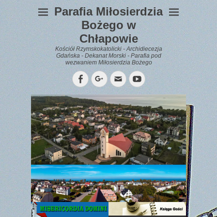
Parafia Miłosierdzia
Bożego w
Chłapowie
Kościół Rzymskokatolicki - Archidiecezja
Gdańska - Dekanat Morski - Parafia pod
wezwaniem Miłosierdzia Bożego
Facebook
Googleplus
Email
YouTube
WYPOCZYNEK
Gazetka
Parafialna