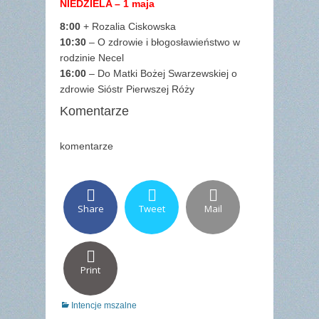
NIEDZIELA – 1 maja
8:00
+ Rozalia Ciskowska
10:30
– O zdrowie i błogosławieństwo w
rodzinie Necel
16:00
– Do Matki Bożej Swarzewskiej o
zdrowie Sióstr Pierwszej Róży
Komentarze
komentarze
Share
Tweet
Mail
Print
Categories
Intencje mszalne