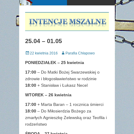
25.04 – 01.05
Posted
Author
22 kwietnia 2016
Parafia Chłapowo
on
PONIEDZIAŁEK – 25 kwietnia
17:00
– Do Matki Bożej Swarzewskiej o
zdrowie i błogosławieństwo w rodzinie
18:00
+ Stanisław i Łukasz Necel
WTOREK – 26 kwietnia
17:00
+ Marta Baran – 1 rocznica śmierci
18:00
– Do Miłosierdzia Bożego za
zmarłych Agnieszkę Zelewską oraz Teofila i
rodzeństwo
ŚRODA – 27 kwietnia