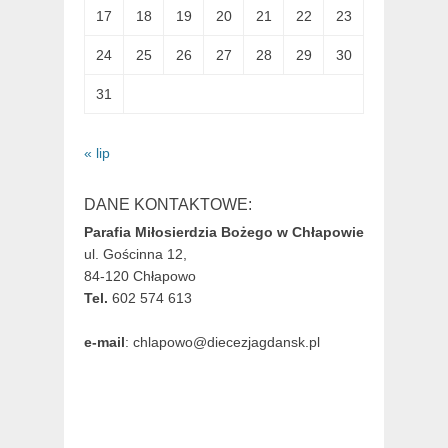
17
18
19
20
21
22
23
24
25
26
27
28
29
30
31
« lip
DANE KONTAKTOWE:
Parafia Miłosierdzia Bożego w Chłapowie
ul. Gościnna 12,
84-120 Chłapowo
Tel.
602 574 613
e-mail
: chlapowo@diecezjagdansk.pl