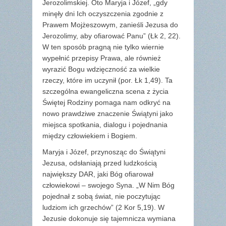
Jerozolimskiej. Oto Maryja i Józef, „gdy
minęły dni Ich oczyszczenia zgodnie z
Prawem Mojżeszowym, zanieśli Jezusa do
Jerozolimy, aby ofiarować Panu” (Łk 2, 22).
W ten sposób pragną nie tylko wiernie
wypełnić przepisy Prawa, ale również
wyrazić Bogu wdzięczność za wielkie
rzeczy, które im uczynił (por. Łk 1,49). Ta
szczególna ewangeliczna scena z życia
Świętej Rodziny pomaga nam odkryć na
nowo prawdziwe znaczenie Świątyni jako
miejsca spotkania, dialogu i pojednania
między człowiekiem i Bogiem.
Maryja i Józef, przynosząc do Świątyni
Jezusa, odsłaniają przed ludzkością
największy DAR, jaki Bóg ofiarował
człowiekowi – swojego Syna. „W Nim Bóg
pojednał z sobą świat, nie poczytując
ludziom ich grzechów” (2 Kor 5,19). W
Jezusie dokonuje się tajemnicza wymiana