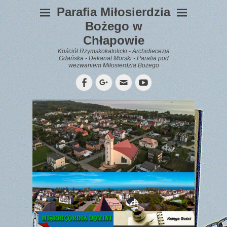
Parafia Miłosierdzia
Bożego w
Chłapowie
Kościół Rzymskokatolicki - Archidiecezja
Gdańska - Dekanat Morski - Parafia pod
wezwaniem Miłosierdzia Bożego
Facebook
Googleplus
Email
YouTube
WYPOCZYNEK
Gazetka
Parafialna