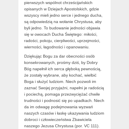
pierwszych wspólnot chrześcijańskich
opisanych w Dziejach Apostolskich, gdzie
wszyscy mieli jedno serce i jednego ducha,
są odpowiedzią na wołanie Chrystusa, aby
byli jedno. To budowanie jedności objawia
się w owocach Ducha Świętego: miłości,
radości, pokoju, cierpliwości, uprzejmości,
wierności, łagodności i opanowaniu.
Dziękując Bogu za dar obecności osób
konsekrowanych, prośmy dziś, by Dobry
Bóg napełnił ich serca głęboką pewnością,
że zostały wybrane, aby kochać, wielbić
Boga i służyć ludziom. Niech pozwoli im
zaznać Swojej przyjaźni, napełni je radością
i pociechą, pomaga przezwyciężać chwile
trudności i podnosić się po upadkach. Niech
da im odwagę podejmowania wyzwań
naszych czasów i łaskę ukazywania ludziom
dobroci i człowieczeństwa Zbawiciela
naszego Jezusa Chrystusa (por. VC 111).