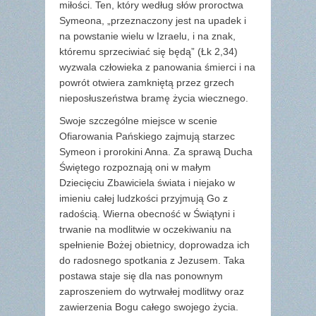
miłości. Ten, który według słów proroctwa
Symeona, „przeznaczony jest na upadek i
na powstanie wielu w Izraelu, i na znak,
któremu sprzeciwiać się będą” (Łk 2,34)
wyzwala człowieka z panowania śmierci i na
powrót otwiera zamkniętą przez grzech
nieposłuszeństwa bramę życia wiecznego.
Swoje szczególne miejsce w scenie
Ofiarowania Pańskiego zajmują starzec
Symeon i prorokini Anna. Za sprawą Ducha
Świętego rozpoznają oni w małym
Dziecięciu Zbawiciela świata i niejako w
imieniu całej ludzkości przyjmują Go z
radością. Wierna obecność w Świątyni i
trwanie na modlitwie w oczekiwaniu na
spełnienie Bożej obietnicy, doprowadza ich
do radosnego spotkania z Jezusem. Taka
postawa staje się dla nas ponownym
zaproszeniem do wytrwałej modlitwy oraz
zawierzenia Bogu całego swojego życia.