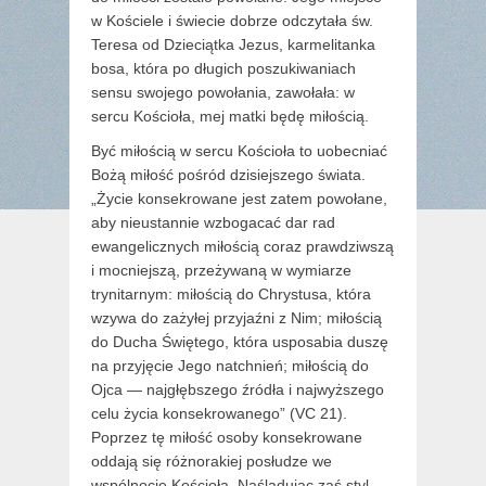
w Kościele i świecie dobrze odczytała św.
Teresa od Dzieciątka Jezus, karmelitanka
bosa, która po długich poszukiwaniach
sensu swojego powołania, zawołała: w
sercu Kościoła, mej matki będę miłością.
Być miłością w sercu Kościoła to uobecniać
Bożą miłość pośród dzisiejszego świata.
„Życie konsekrowane jest zatem powołane,
aby nieustannie wzbogacać dar rad
ewangelicznych miłością coraz prawdziwszą
i mocniejszą, przeżywaną w wymiarze
trynitarnym: miłością do Chrystusa, która
wzywa do zażyłej przyjaźni z Nim; miłością
do Ducha Świętego, która usposabia duszę
na przyjęcie Jego natchnień; miłością do
Ojca — najgłębszego źródła i najwyższego
celu życia konsekrowanego” (VC 21).
Poprzez tę miłość osoby konsekrowane
oddają się różnorakiej posłudze we
wspólnocie Kościoła. Naśladując zaś styl