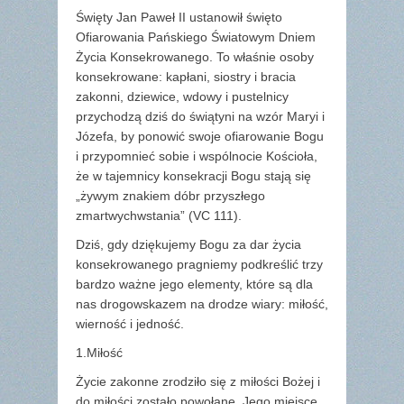
Święty Jan Paweł II ustanowił święto
Ofiarowania Pańskiego Światowym Dniem
Życia Konsekrowanego. To właśnie osoby
konsekrowane: kapłani, siostry i bracia
zakonni, dziewice, wdowy i pustelnicy
przychodzą dziś do świątyni na wzór Maryi i
Józefa, by ponowić swoje ofiarowanie Bogu
i przypomnieć sobie i wspólnocie Kościoła,
że w tajemnicy konsekracji Bogu stają się
„żywym znakiem dóbr przyszłego
zmartwychwstania” (VC 111).
Dziś, gdy dziękujemy Bogu za dar życia
konsekrowanego pragniemy podkreślić trzy
bardzo ważne jego elementy, które są dla
nas drogowskazem na drodze wiary: miłość,
wierność i jedność.
1.Miłość
Życie zakonne zrodziło się z miłości Bożej i
do miłości zostało powołane. Jego miejsce