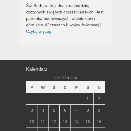
Św. Barbara to jedna z najbardziej
czczonych świętych chrześcijańskich. Jest
patronką budowniczych, architektów i
górników. W czasach II wojny światowej i
Czytaj więcej...
Kalendarz
SIERPIEŃ 2026
P
W
Ś
C
P
S
N
1
2
3
4
5
6
7
8
9
10
11
12
13
14
15
16