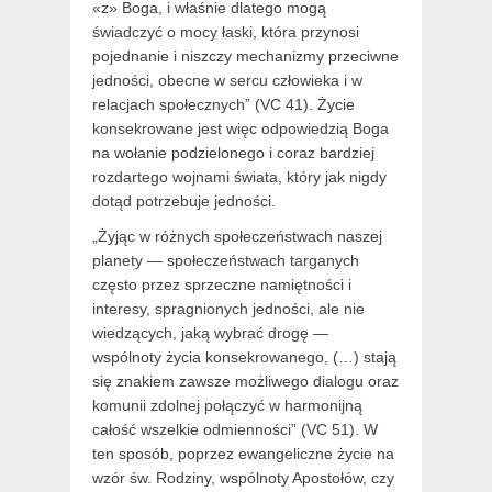
«z» Boga, i właśnie dlatego mogą
świadczyć o mocy łaski, która przynosi
pojednanie i niszczy mechanizmy przeciwne
jedności, obecne w sercu człowieka i w
relacjach społecznych” (VC 41). Życie
konsekrowane jest więc odpowiedzią Boga
na wołanie podzielonego i coraz bardziej
rozdartego wojnami świata, który jak nigdy
dotąd potrzebuje jedności.
„Żyjąc w różnych społeczeństwach naszej
planety — społeczeństwach targanych
często przez sprzeczne namiętności i
interesy, spragnionych jedności, ale nie
wiedzących, jaką wybrać drogę —
wspólnoty życia konsekrowanego, (…) stają
się znakiem zawsze możliwego dialogu oraz
komunii zdolnej połączyć w harmonijną
całość wszelkie odmienności” (VC 51). W
ten sposób, poprzez ewangeliczne życie na
wzór św. Rodziny, wspólnoty Apostołów, czy