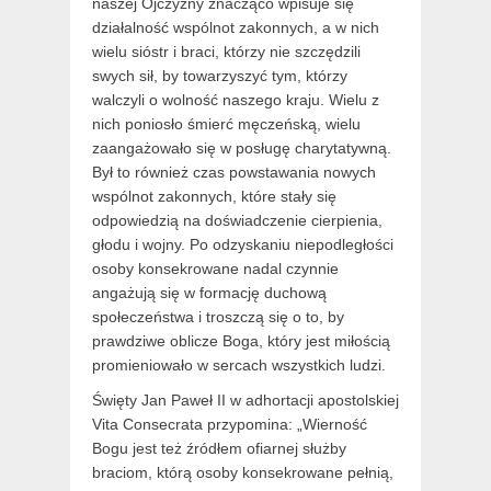
naszej Ojczyzny znacząco wpisuje się
działalność wspólnot zakonnych, a w nich
wielu sióstr i braci, którzy nie szczędzili
swych sił, by towarzyszyć tym, którzy
walczyli o wolność naszego kraju. Wielu z
nich poniosło śmierć męczeńską, wielu
zaangażowało się w posługę charytatywną.
Był to również czas powstawania nowych
wspólnot zakonnych, które stały się
odpowiedzią na doświadczenie cierpienia,
głodu i wojny. Po odzyskaniu niepodległości
osoby konsekrowane nadal czynnie
angażują się w formację duchową
społeczeństwa i troszczą się o to, by
prawdziwe oblicze Boga, który jest miłością
promieniowało w sercach wszystkich ludzi.
Święty Jan Paweł II w adhortacji apostolskiej
Vita Consecrata przypomina: „Wierność
Bogu jest też źródłem ofiarnej służby
braciom, którą osoby konsekrowane pełnią,