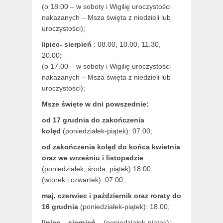
(o 18.00 – w soboty i Wigilię uroczystości
nakazanych – Msza święta z niedzieli lub
uroczystości);
l
ipiec- sierpień
: 08.00, 10.00, 11.30,
20.00;
(o 17.00 – w soboty i Wigilię uroczystości
nakazanych – Msza święta z niedzieli lub
uroczystości);
Msze święte w dni powszednie:
od 17 grudnia
do zakończenia
kolęd
(poniedziałek-piątek): 07.00;
od zakończenia kolęd do końca kwietnia
oraz we wrześniu i listopadzie
(
poniedziałek, środa, piątek):18.00;
(wtorek i czwartek): 07.00;
maj,
czerwiec i październik oraz roraty do
16 grudnia
(poniedziałek-piątek): 18.00;
lipiec – sierpień –
(poniedziałek-piątek):