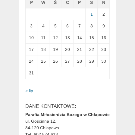
P
W
Ś
C
P
S
N
1
2
3
4
5
6
7
8
9
10
11
12
13
14
15
16
17
18
19
20
21
22
23
24
25
26
27
28
29
30
31
« lip
DANE KONTAKTOWE:
Parafia Miłosierdzia Bożego w Chłapowie
ul. Gościnna 12,
84-120 Chłapowo
Tel.
602 574 613