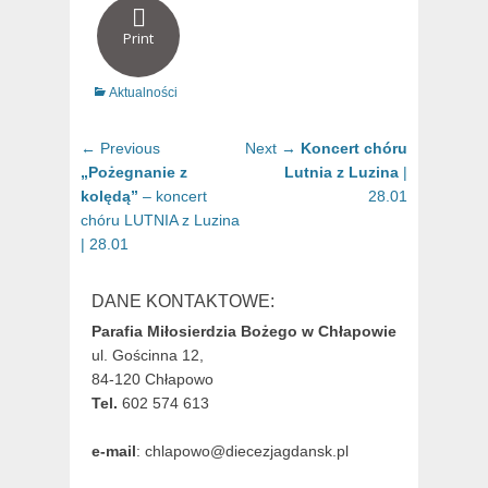
Print
Categories
Aktualności
Nawigacja
Previous
Next
← Previous
Next →
Koncert chóru
wpisu
post:
post:
„Pożegnanie z
Lutnia z Luzina
|
kolędą”
– koncert
28.01
chóru LUTNIA z Luzina
| 28.01
DANE KONTAKTOWE:
Parafia Miłosierdzia Bożego w Chłapowie
ul. Gościnna 12,
84-120 Chłapowo
Tel.
602 574 613
e-mail
: chlapowo@diecezjagdansk.pl