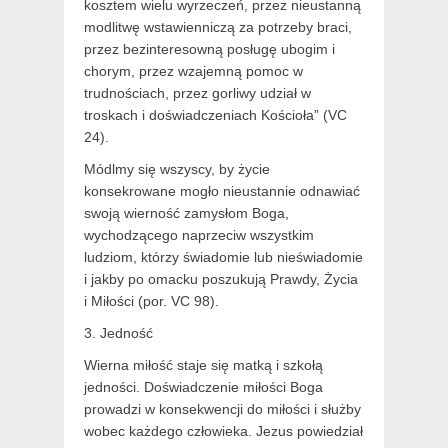
kosztem wielu wyrzeczeń, przez nieustanną
modlitwę wstawienniczą za potrzeby braci,
przez bezinteresowną posługę ubogim i
chorym, przez wzajemną pomoc w
trudnościach, przez gorliwy udział w
troskach i doświadczeniach Kościoła” (VC
24).
Módlmy się wszyscy, by życie
konsekrowane mogło nieustannie odnawiać
swoją wierność zamysłom Boga,
wychodzącego naprzeciw wszystkim
ludziom, którzy świadomie lub nieświadomie
i jakby po omacku poszukują Prawdy, Życia
i Miłości (por. VC 98).
3. Jedność
Wierna miłość staje się matką i szkołą
jedności. Doświadczenie miłości Boga
prowadzi w konsekwencji do miłości i służby
wobec każdego człowieka. Jezus powiedział