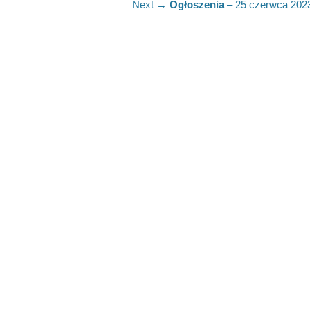
Next
Next →
Ogłoszenia
– 25 czerwca 2023
post: