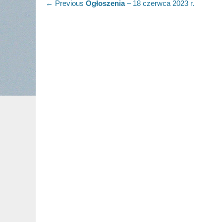
Nawigacja
Previous
← Previous
Ogłoszenia
– 18 czerwca 2023 r.
post:
wpisu