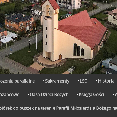
szenia parafialne
Sakramenty
LSO
Historia
Różańcowe
Oaza Dzieci Bożych
Księga Gości
órek do puszek na terenie Parafii Miłosierdzia Bożego na