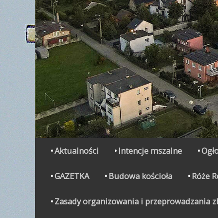
Secondary Menu
Skip
Aktualności
Intencje mszalne
Ogło
to
content
GAZETKA
Budowa kościoła
Róże 
Zasady organizowania i przeprowadzania zbi